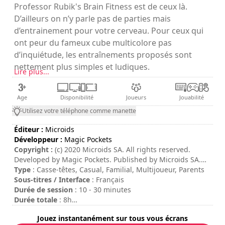
Professor Rubik's Brain Fitness est de ceux là.
D’ailleurs on n’y parle pas de parties mais
d’entrainement pour votre cerveau. Pour ceux qui
ont peur du fameux cube multicolore pas
d’inquiétude, les entraînements proposés sont
nettement plus simples et ludiques.
Lire plus...
Age
Disponibilité
Joueurs
Jouabilité
Utilisez votre téléphone comme manette
Éditeur :
Microids
Développeur :
Magic Pockets
Copyright :
(c) 2020 Microids SA. All rights reserved.
Developed by Magic Pockets. Published by Microids SA.
All rights reserved. © 1974 Rubik’s® Used under license
Type
: Casse-têtes, Casual, Familial, Multijoueur, Parents
Rubik’s Brand Ltd. All rights reserved.
Sous-titres / Interface
: Français
Durée de session
: 10 - 30 minutes
Durée totale
: 8h
Difficulté
: moyenne
Jouez instantanément sur tous vous écrans
Mode multijoueur
: Local, Compétition, 2 à 4 Joueurs