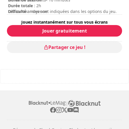
Durée totale
: 2h
Difficulté
Les commandes sont indiquées dans les options du jeu.
: moyenne
Note
:
Jouez instantanément sur tous vous écrans
Jouer gratuitement
Partager ce jeu !
|