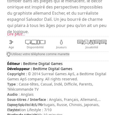
tomber dans les pièges qui le menacent. le décor
onirique est inspiré des perspectives impossibles
du graphiste allemand Escher, et du surréaliste
espagnol Salvador Dalí. Un jeu bourré de charme
qui plaira à tous les âges pour peu qu’on ait un peu
de logique.
Lire plus...
Age
Disponibilité
Joueurs
Jouabilité
Utilisez votre téléphone comme manette
Éditeur :
Bedtime Digital Games
Développeur :
Bedtime Digital Games
Copyright :
© 2014 Surreal Games ApS, a Bedtime Digital
Games ApS company. All rights reserved.
Type
: Casse-têtes, Casual, Indé, Difficile, Parents,
Télécommande TV
Audio
: Anglais
Sous-titres / Interface
: Anglais, Français, Allemand,
Espagnol, Italien, Portugais, Russe, Chinois, Japonais,
Game Space : 8,5/10
Coréen
Playstation Lifestyle : 7/10
Durée de session
Nintendo Life : 7/10
: < 10 minutes