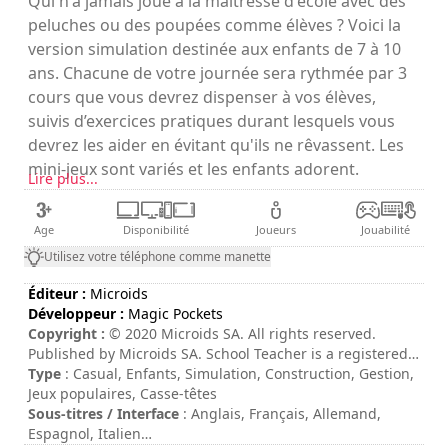
Qui n'a jamais joué à la maitresse d'école avec des
peluches ou des poupées comme élèves ? Voici la
version simulation destinée aux enfants de 7 à 10
ans. Chacune de votre journée sera rythmée par 3
cours que vous devrez dispenser à vos élèves,
suivis d’exercices pratiques durant lesquels vous
devrez les aider en évitant qu'ils ne rêvassent. Les
mini-jeux sont variés et les enfants adorent.
Lire plus...
Age
Disponibilité
Joueurs
Jouabilité
Utilisez votre téléphone comme manette
Éditeur :
Microids
Développeur :
Magic Pockets
Copyright :
© 2020 Microids SA. All rights reserved.
Published by Microids SA. School Teacher is a registered
trademark of Microids SA. Developed by Magic Pockets.
Type
: Casual, Enfants, Simulation, Construction, Gestion,
Jeux populaires, Casse-têtes
Sous-titres / Interface
: Anglais, Français, Allemand,
Espagnol, Italien