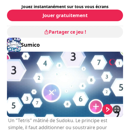
Durée de session
: 10 - 30 minutes
Jouez instantanément sur tous vous écrans
Durée totale
: 10h
Difficulté
: basse
Jouer gratuitement
Partager ce jeu !
Sumico
Un "Tetris" mâtiné de Sudoku. Le principe est
simple, il faut additionner ou soustraire pour