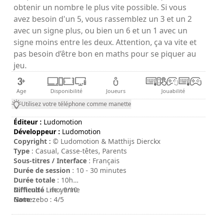
obtenir un nombre le plus vite possible. Si vous
avez besoin d'un 5, vous rassemblez un 3 et un 2
avec un signe plus, ou bien un 6 et un 1 avec un
signe moins entre les deux. Attention, ça va vite et
pas besoin d’être bon en maths pour se piquer au
jeu.
Age
Disponibilité
Joueurs
Jouabilité
Utilisez votre téléphone comme manette
Éditeur :
Ludomotion
Développeur :
Ludomotion
Copyright :
© Ludomotion & Matthijs Dierckx
Type
: Casual, Casse-têtes, Parents
Sous-titres / Interface
: Français
Durée de session
: 10 - 30 minutes
Durée totale
: 10h
Difficulté
Nintendo Life : 9/10
: moyenne
Note
Gamezebo : 4/5
: