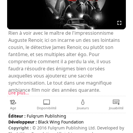
Rien à voir avec le maître de l'impressionnisme
Auguste Renoir, ici on incarne un des ses lointains
cousin, le détective James Renoir, ou plutôt son
fantôme, et ses multiples alter égo. Pour
comprendre comment il a perdu la vie, il vous
faudra résoudre des énigmes bien corsées
auxquelles vous ajouterez une sacrée
synchronisation. Le tout dans une magnifique
ambiance film noir des années quarante.
Lire plus...
Age
Disponibilité
Joueurs
Jouabilité
Éditeur :
Fulqrum Publishing
Développeur :
Black Wing Foundation
Copyright :
© 2016 Fulqrum Publishing Ltd. Developed by