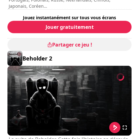
Japonais, Coréen
Sous-titres / Interface
: Anglais, Français, Allemand,
Jouez instantanément sur tous vous écrans
Espagnol, Italien, Portugais, Polonais, Russe, Néerlandais,
Chinois, Japonais, Coréen
Jouer gratuitement
Durée de session
: > 30 minutes
Durée totale
: 5h
Difficulté
: élevée
Partager ce jeu !
Note
: Gaming Trend : 85/100
Les commandes sont indiquées dans les options du jeu.
Beholder 2