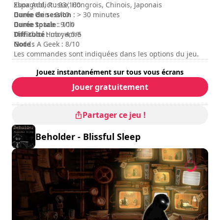
Espagnol, Russe, Hongrois, Chinois, Japonais
Xbox Addict : 93/100
Durée de session
Game Grin : 9/10
: > 30 minutes
Durée totale
Game Space : 9/10
: 10h
Difficulté
The Xbox Hub : 4,5/5
: moyenne
Note
God Is A Geek : 8/10
:
Les commandes sont indiquées dans les options du jeu.
Jouez instantanément sur tous vous écrans
Jouer gratuitement
Partager ce jeu !
Beholder - Blissful Sleep