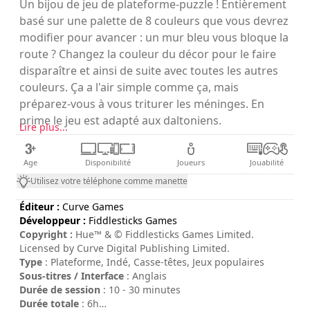
Un bijou de jeu de plateforme-puzzle ! Entièrement
basé sur une palette de 8 couleurs que vous devrez
modifier pour avancer : un mur bleu vous bloque la
route ? Changez la couleur du décor pour le faire
disparaître et ainsi de suite avec toutes les autres
couleurs. Ça a l'air simple comme ça, mais
préparez-vous à vous triturer les méninges. En
prime le jeu est adapté aux daltoniens.
Lire plus...
Age
Disponibilité
Joueurs
Jouabilité
Utilisez votre téléphone comme manette
Éditeur :
Curve Games
Développeur :
Fiddlesticks Games
Copyright :
Hue™ & © Fiddlesticks Games Limited.
Licensed by Curve Digital Publishing Limited.
Type
: Plateforme, Indé, Casse-têtes, Jeux populaires
Sous-titres / Interface
: Anglais
Durée de session
: 10 - 30 minutes
Durée totale
: 6h