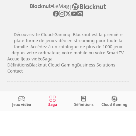
|
Découvrez le Cloud-Gaming. Blacknut est la première
plate-forme de jeux vidéo en streaming pour toute la
famille. Accèdez à un catalogue de plus de 1000 jeux
depuis votre ordinateur, votre mobile ou votre SmartTV.
Accueil
Jeux vidéo
Saga
Définitions
Blacknut Cloud Gaming
Business Solutions
Contact
Mentions légales
Conditions d'utilisation
Jeux vidéo
Saga
Définitions
Cloud Gaming
Confidentialité
Configuration des cookies
Français