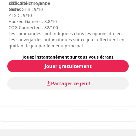
Difficulté
Xbox Addict : 92/100
: moyenne
Note
Game Grin : 9/10
:
ZTGD : 9/10
Hooked Gamers : 8,8/10
COG Connected : 82/100
Les commandes sont indiquées dans les options du jeu.
Les sauvegardes automatiques sur ce jeu s'effectuent en
quittant le jeu par le menu principal.
Jouez instantanément sur tous vous écrans
Jouer gratuitement
Partager ce jeu !