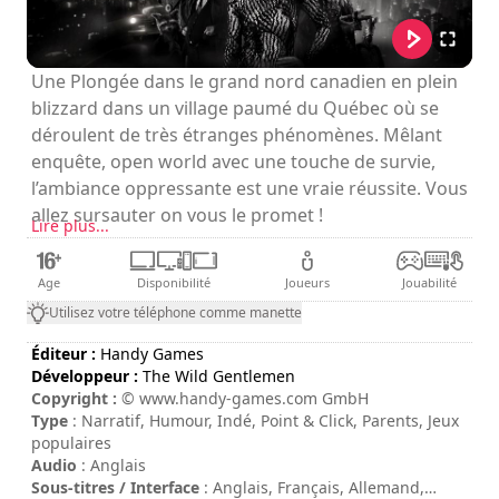
Une Plongée dans le grand nord canadien en plein
blizzard dans un village paumé du Québec où se
déroulent de très étranges phénomènes. Mêlant
enquête, open world avec une touche de survie,
l’ambiance oppressante est une vraie réussite. Vous
allez sursauter on vous le promet !
Lire plus...
Age
Disponibilité
Joueurs
Jouabilité
Utilisez votre téléphone comme manette
Éditeur :
Handy Games
Développeur :
The Wild Gentlemen
Copyright :
© www.handy-games.com GmbH
Type
: Narratif, Humour, Indé, Point & Click, Parents, Jeux
populaires
Audio
: Anglais
Sous-titres / Interface
: Anglais, Français, Allemand,