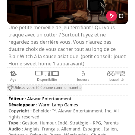
Une petite merveille de jeu terrifiant ! Qui vous
traque avec un cutter ? Surtout fuyez et ne
regardez pas derrière vous. Vous n’aurez pas
d’autre choix de vous cacher tout au long de ce
Blair Witch à la sauce asiatique. (petit conseil : jouez
Home sweet home 1 auparavant).
Age
Disponibilité
Joueurs
Jouabilité
Utilisez votre téléphone comme manette
Éditeur :
Alawar Entertainment
Développeur :
Warm Lamp Games
Copyright :
Beholder ™, Alawar Entertainment, Inc. All
rights reserved
Type
: Gestion, Humour, Indé, Stratégie – RPG, Parents
Audio
: Anglais, Français, Allemand, Espagnol, Italien,
Portugais, Polonais, Russe, Néerlandais, Chinois,