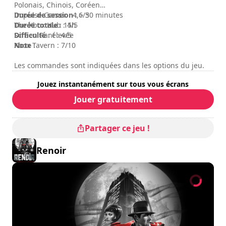
Polonais, Chinois, Coréen
Durée de session
Impulse Gamer : 4,6/5
: > 30 minutes
Durée totale
The Xbox Hub : 4/5
: 15h
Difficulté
Screen Rant : 4/5
: élevée
Note
Xbox Tavern : 7/10
:
Les commandes sont indiquées dans les options du jeu.
Jouez instantanément sur tous vous écrans
Jouer gratuitement
Partager ce jeu !
Renoir