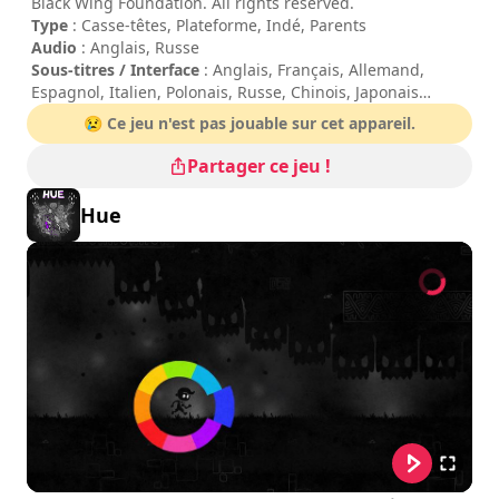
Black Wing Foundation. All rights reserved.
Type
: Casse-têtes, Plateforme, Indé, Parents
Audio
: Anglais, Russe
Sous-titres / Interface
: Anglais, Français, Allemand,
Espagnol, Italien, Polonais, Russe, Chinois, Japonais
Durée de session
: 10 - 30 minutes
😢 Ce jeu n'est pas jouable sur cet appareil.
Durée totale
: 7h
Difficulté
: moyenne
Partager ce jeu !
Les commandes sont indiquées dans les options du jeu.
Hue