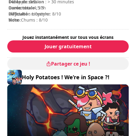
Durée de session
148Apps : 5/5
: > 30 minutes
Durée totale
Gamezebo : 4,5/5
: 17h
Difficulté
Playstation Lifestyle : 8/10
: moyenne
Note
Video Chums : 8/10
:
Jouez instantanément sur tous vous écrans
Jouer gratuitement
Partager ce jeu !
Holy Potatoes ! We’re in Space ?!