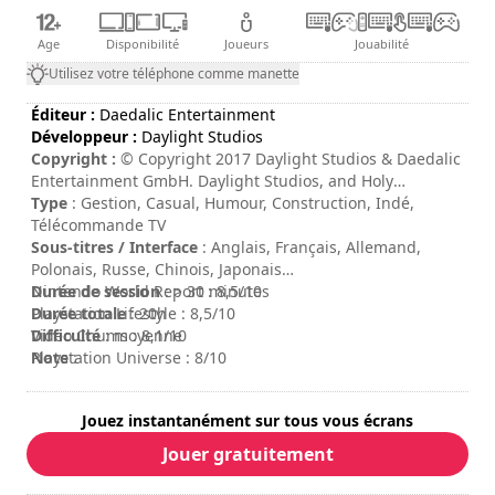
Age
Disponibilité
Joueurs
Jouabilité
Utilisez votre téléphone comme manette
Éditeur :
Daedalic Entertainment
Développeur :
Daylight Studios
Copyright :
© Copyright 2017 Daylight Studios & Daedalic
Entertainment GmbH. Daylight Studios, and Holy
Potatoes! We're in Space?! and their respective logos are
Type
: Gestion, Casual, Humour, Construction, Indé,
trademarks of Daylight Studios Pte Ltd. Daedalic and the
Télécommande TV
Daedalic logo are trademarks of Daedalic Entertainment
Sous-titres / Interface
: Anglais, Français, Allemand,
GmbH.
Polonais, Russe, Chinois, Japonais
Durée de session
Nintendo World Report : 8,5/10
: > 30 minutes
Durée totale
Playstation Lifestyle : 8,5/10
: 20h
Difficulté
Video Chums : 8,1/10
: moyenne
Note
Playstation Universe : 8/10
:
Jouez instantanément sur tous vous écrans
Jouer gratuitement