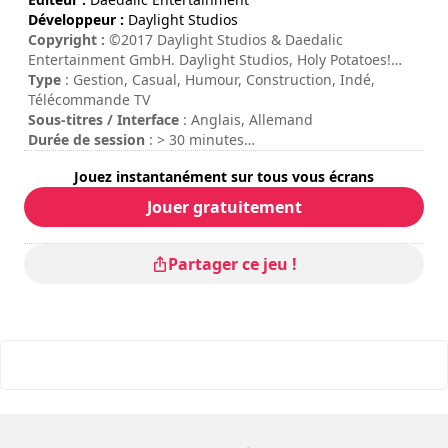
Développeur :
Daylight Studios
Copyright :
©2017 Daylight Studios & Daedalic
Entertainment GmbH. Daylight Studios, Holy Potatoes!
What the Hell?! and their respective logos are trademarks
Type
: Gestion, Casual, Humour, Construction, Indé,
of Daylight Studios Pte Ltd. Daedalic and the Daedalic
Télécommande TV
logo are trademarks of Daedalic Entertainment GmbH.
Sous-titres / Interface
: Anglais, Allemand
Durée de session
: > 30 minutes
Durée totale
: 10h
Jouez instantanément sur tous vous écrans
Difficulté
: moyenne
Note
: Video Chums : 8,3/10
Jouer gratuitement
Partager ce jeu !