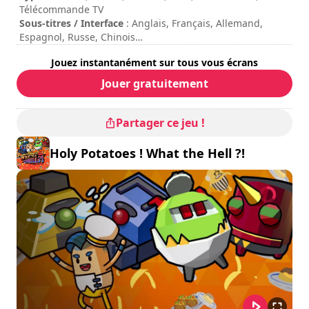
trademarks of Daylight Studios Pte Ltd. Daedalic and the
Télécommande TV
Daedalic logo are trademarks of Daedalic Entertainment
Sous-titres / Interface
: Anglais, Français, Allemand,
GmbH
Espagnol, Russe, Chinois
Durée de session
: > 30 minutes
Jouez instantanément sur tous vous écrans
Durée totale
: 31h
Difficulté
: moyenne
Jouer gratuitement
Partager ce jeu !
Holy Potatoes ! What the Hell ?!