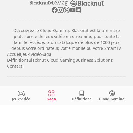
|
Découvrez le Cloud-Gaming. Blacknut est la première
plate-forme de jeux vidéo en streaming pour toute la
famille. Accèdez à un catalogue de plus de 1000 jeux
depuis votre ordinateur, votre mobile ou votre SmartTV.
Accueil
Jeux vidéo
Saga
Définitions
Blacknut Cloud Gaming
Business Solutions
Contact
Mentions légales
Conditions d'utilisation
Jeux vidéo
Saga
Définitions
Cloud Gaming
Confidentialité
Configuration des cookies
Français