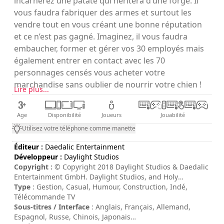
incarnerez une patate qui héritera d’une forge. Il
vous faudra fabriquer des armes et surtout les
vendre tout en vous créant une bonne réputation
et ce n’est pas gagné. Imaginez, il vous faudra
embaucher, former et gérer vos 30 employés mais
également entrer en contact avec les 70
personnages censés vous acheter votre
marchandise sans oublier de nourrir votre chien !
Lire plus...
Age
Disponibilité
Joueurs
Jouabilité
Utilisez votre téléphone comme manette
Éditeur :
Daedalic Entertainment
Développeur :
Daylight Studios
Copyright :
© Copyright 2018 Daylight Studios & Daedalic
Entertainment GmbH. Daylight Studios, and Holy
Potatoes! A Spy Story?! and their respective logos are
Type
: Gestion, Casual, Humour, Construction, Indé,
trademarks of Daylight Studios Pte Ltd. Daedalic and the
Télécommande TV
Daedalic logo are trademarks of Daedalic Entertainment
Sous-titres / Interface
: Anglais, Français, Allemand,
GmbH
Espagnol, Russe, Chinois, Japonais