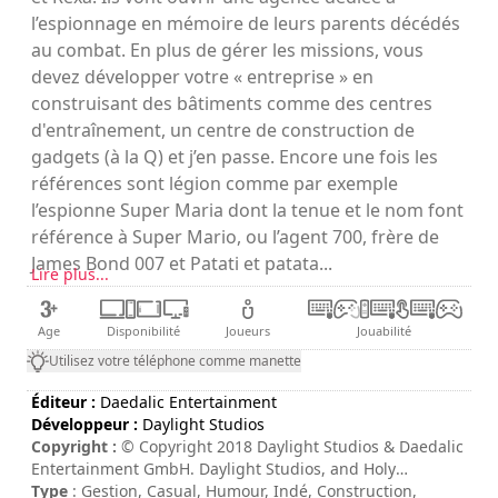
l’espionnage en mémoire de leurs parents décédés
au combat. En plus de gérer les missions, vous
devez développer votre « entreprise » en
construisant des bâtiments comme des centres
d'entraînement, un centre de construction de
gadgets (à la Q) et j’en passe. Encore une fois les
références sont légion comme par exemple
l’espionne Super Maria dont la tenue et le nom font
référence à Super Mario, ou l’agent 700, frère de
James Bond 007 et Patati et patata...
Lire plus...
Age
Disponibilité
Joueurs
Jouabilité
Utilisez votre téléphone comme manette
Éditeur :
Daedalic Entertainment
Développeur :
Daylight Studios
Copyright :
© Copyright 2018 Daylight Studios & Daedalic
Entertainment GmbH. Daylight Studios, and Holy
Potatoes! A Spy Story?! and their respective logos are
Type
: Gestion, Casual, Humour, Indé, Construction,