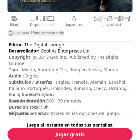
Edad
Disponibilidad
Jugadores
Jugabilidad
Usa tu teléfono como mando
Editor:
The Digital Lounge
Desarrollador:
Goblinz Enterprises Ltd
Copyright:
(c) 2018 Goblinz. Published by The Digital
Lounge.
Tipo
: Miedo, Apuntar y Clic, Rompecabezas, Mando
Audio
: Inglés
Subtítulos / Interfaz
: Inglés, Francés, Alemán, Español,
Italiano, Portugués, Holandés, Rumano, Checo, Ucranio,
Ruso, Chino, Coreano
The Xbox Hub : 4,5/5
Session duration
Xbox Addict : 80/100
: 10 - 30 minutos
Duración total
: 9h
Dificultad
Se puede ver los controles en las opciones del juego.
: media
Valoración
:
Juega al instante en todas tus pantallas.
Jugar gratis