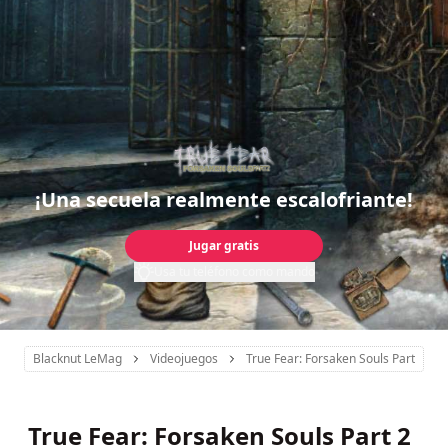
¡Una secuela realmente escalofriante!
Jugar gratis
Usa tu teléfono como mando
Blacknut LeMag
Videojuegos
True Fear: Forsaken Souls Part 2
True Fear: Forsaken Souls Part 2