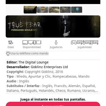
Edad
Disponibilidad
Jugadores
Jugabilidad
Usa tu teléfono como mando
Editor:
The Digital Lounge
Desarrollador:
Goblinz Enterprises Ltd
Copyright:
Copyright Goblinz, 2016
Tipo
: Miedo, Apuntar y Clic, Rompecabezas, Mando
Audio
: Inglés
Subtítulos / Interfaz
: Inglés, Francés, Alemán, Español,
Italiano, Portugués, Holandés, Checo, Rumano, Ucranio,
Ruso, Chino, Coreano
Juega al instante en todas tus pantallas.
Session duration
: 10 - 30 minutos
Duración total
: 6h