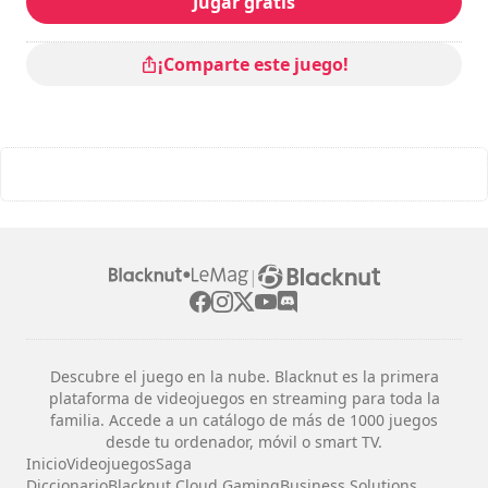
Jugar gratis
Dificultad
: media
Valoración
: Worth Playing : 9/10
Se puede ver los controles en las opciones del juego.
¡Comparte este juego!
|
Descubre el juego en la nube. Blacknut es la primera
plataforma de videojuegos en streaming para toda la
familia. Accede a un catálogo de más de 1000 juegos
desde tu ordenador, móvil o smart TV.
Inicio
Videojuegos
Saga
Diccionario
Blacknut Cloud Gaming
Business Solutions