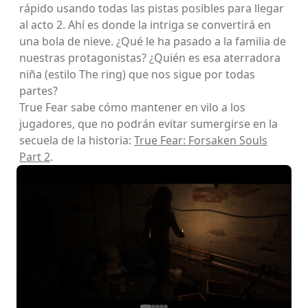
rápido usando todas las pistas posibles para llegar
al acto 2. Ahí es donde la intriga se convertirá en
una bola de nieve. ¿Qué le ha pasado a la familia de
nuestras protagonistas? ¿Quién es esa aterradora
niña (estilo The ring) que nos sigue por todas
partes?
True Fear sabe cómo mantener en vilo a los
jugadores, que no podrán evitar sumergirse en la
secuela de la historia:
True Fear: Forsaken Souls
Part 2
.