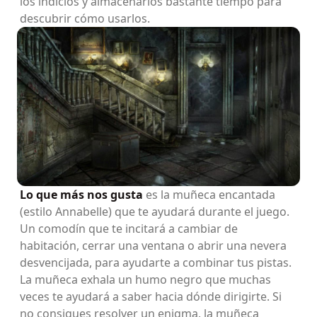
los indicios y almacenarlos bastante tiempo para
descubrir cómo usarlos.
Lo que más nos gusta
es la muñeca encantada
(estilo Annabelle) que te ayudará durante el juego.
Un comodín que te incitará a cambiar de
habitación, cerrar una ventana o abrir una nevera
desvencijada, para ayudarte a combinar tus pistas.
La muñeca exhala un humo negro que muchas
veces te ayudará a saber hacia dónde dirigirte. Si
no consigues resolver un enigma, la muñeca