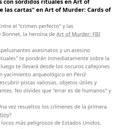
 con sórdidos rituales en Art of
 las cartas" en Art of Murder: Cards of
tre el "crimen perfecto" y las
e Bonnet, la heroína de
Art of Murder: FBI
speluznantes asesinatos y un asesino
"rituales" te pondrán inmediatamente sobre la
y luego te llevará desde los oscuros callejones
un yacimiento arqueológico en Perú!
scubrir pistas valiosas, objetos útiles y
antes. No olvides que "errar es de humanos" y
 Una vez resueltos los crímenes de la primera
tiny
?
os locos más peligrosos de Estados Unidos,