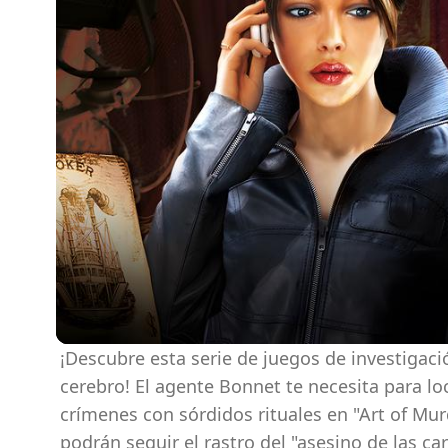
¡Descubre esta serie de juegos de investigació
cerebro! El agente Bonnet te necesita para loc
crímenes con sórdidos rituales en "Art of Mur
podrán seguir el rastro del "asesino de las ca