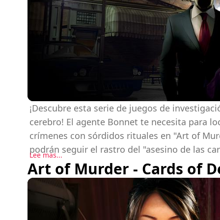
¡Descubre esta serie de juegos de investigació
cerebro! El agente Bonnet te necesita para loc
crímenes con sórdidos rituales en "Art of Mur
podrán seguir el rastro del "asesino de las ca
Lee mas...
Art of Murder - Cards of D