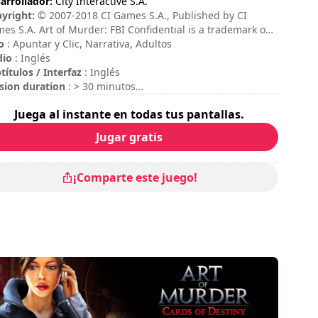
arrollador:
City Interactive S.A.
yright:
© 2007-2018 CI Games S.A., Published by CI
es S.A. Art of Murder: FBI Confidential is a trademark of
Games S.A. (formerly City Interactive S.A.). This product
o
: Apuntar y Clic, Narrativa, Adultos
s WINTERMUTE ENGINE Copyright © Dead: Code 2007.
dio
: Inglés
 rights reserved. All other trademarks are property of their
títulos / Interfaz
: Inglés
pective owners.
sion duration
: > 30 minutos
ación total
: 8h
Juega al instante en todas tus pantallas.
icultad
: media
Jugar gratis
¡Comparte este juego!