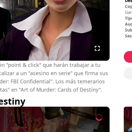
Des
Cop
Gam
CI 
Tip
use
Au
All
Sub
res
Ses
Dur
Dif
n "point & click" que harán trabajar a tu
alizar a un "asesino en serie" que firma sus
der: FBI Confidential". Los más temerarios
rtas" en "Art of Murder: Cards of Destiny".
estiny