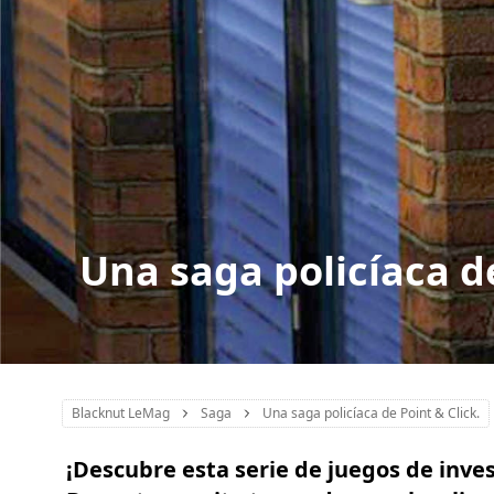
Una saga policíaca de
Blacknut LeMag
Saga
Una saga policíaca de Point & Click.
¡Descubre esta serie de juegos de inves