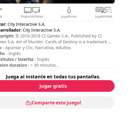
ad
Disponibilidad
Jugadores
Jugabilidad
tor:
City Interactive S.A.
arrollador:
City Interactive S.A.
yright:
© 2010-2018 CI Games S.A., Published by CI
es S.A. Art of Murder: Cards of Destiny is a trademark of
Games S.A. (formerly City Interactive S.A.). Uses Virtools
o
: Apuntar y Clic, Narrativa, Adultos
ine 3DVIA Virtools, TM & © 1999-2010 Virtools S. A. Use s
dio
: Inglés
k Video © 1997-2010 RAD Game Tools, Inc. Uses 3D MAX
títulos / Interfaz
: Inglés
GED MODELS, © aXYZ-design.com 2002-2010. All Rights
sion duration
: > 30 minutos
erved. All other copyrights and trademarks are the
ación total
: 10h
Juega al instante en todas tus pantallas.
perty of their respective owners.
icultad
: media
Jugar gratis
¡Comparte este juego!