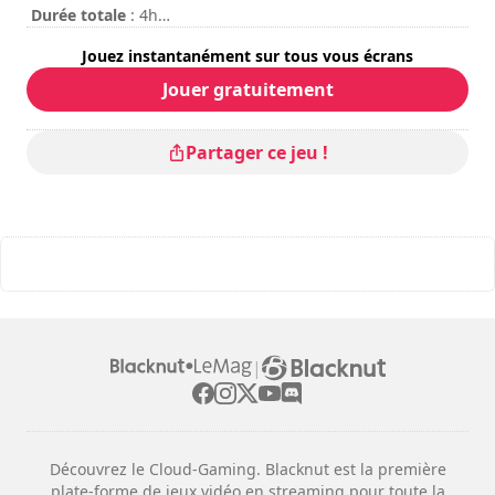
Durée totale
: 4h
Difficulté
: élevée
Jouez instantanément sur tous vous écrans
Mode multijoueur
: Local, Coopération, 2 Joueurs
Les commandes sont indiquées dans les options du jeu.
Jouer gratuitement
Partager ce jeu !
|
Découvrez le Cloud-Gaming. Blacknut est la première
plate-forme de jeux vidéo en streaming pour toute la