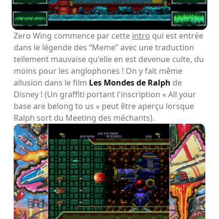
Zero Wing commence par cette
intro
qui est entrée
dans le légende des “Meme” avec une traduction
tellement mauvaise qu'elle en est devenue culte, du
moins pour les anglophones ! On y fait même
allusion dans le film
Les Mondes de Ralph
de
Disney ! (Un graffiti portant l'inscription « All your
base are belong to us » peut être aperçu lorsque
Ralph sort du Meeting des méchants).