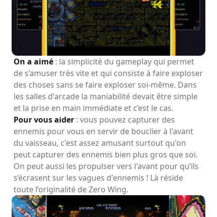
On a aimé
: la simplicité du gameplay qui permet
de s’amuser très vite et qui consiste à faire exploser
des choses sans se faire exploser soi-même. Dans
les salles d'arcade la maniabilité devait être simple
et la prise en main immédiate et c’est le cas.
Pour vous aider
: vous pouvez capturer des
ennemis pour vous en servir de bouclier à l'avant
du vaisseau, c'est assez amusant surtout qu'on
peut capturer des ennemis bien plus gros que soi.
On peut aussi les propulser vers l'avant pour qu’ils
s’écrasent sur les vagues d'ennemis ! Là réside
toute l’originalité de Zero Wing.