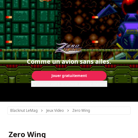
Comme un avion sans ailes.
Jouer gratuitement
Utilisez votre téléphone comme manette
Blacknut LeMag
Jeux Video
Zero Wing
Zero Wing