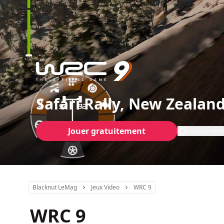
Safari Rally, New Zealand 
Jouer gratuitement
Utilisez vot
Blacknut LeMag
Jeux Video
WRC 9
WRC 9