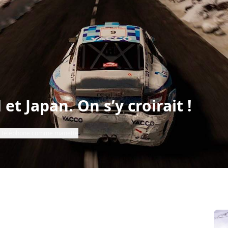
et Japan. On s’y croirait !
re téléphone comme manette