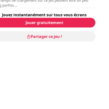
 temps de chargement sur ce jeu peuvent être un peu
g parfois.
mode multijoueur online n'est pas disponible pour le
Jouez instantanément sur tous vous écrans
ment.
Jouer gratuitement
Partager ce jeu !