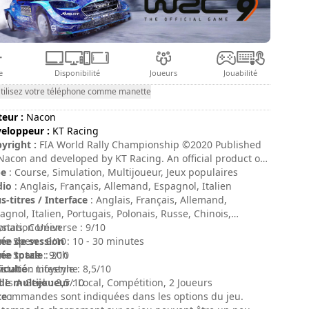
e
Disponibilité
Joueurs
Jouabilité
tilisez votre téléphone comme manette
teur :
Nacon
eloppeur :
KT Racing
yright :
FIA World Rally Championship ©2020 Published
Nacon and developed by KT Racing. An official product of
 FIA World Rally Championship, under licence of WRC
pe
: Course, Simulation, Multijoueur, Jeux populaires
moter GmbH and the Fédération Internationale de
dio
: Anglais, Français, Allemand, Espagnol, Italien
utomobile. Manufacturers, vehicles, names, brands and
s-titres / Interface
: Anglais, Français, Allemand,
ociated imagery featured in this game are trademarks
agnol, Italien, Portugais, Polonais, Russe, Chinois,
/or copyrighted materials of their respective owners. All
onais, Coréen
ystation Universe : 9/10
hts reserved. Warning: This is a virtual game and not real
ée de session
e Spew : 9/10
: 10 - 30 minutes
e. Be cautious, do not imitate the vehicle movements
ée totale
e Space : 9/10
: 20h
wn in this game when you are driving a car in real life.
ficulté
ystation Lifestyle : 8,5/10
: moyenne
ember: drive safely!
e multijoueur
 Is A Geek : 8,5/10
: Local, Compétition, 2 Joueurs
te
 commandes sont indiquées dans les options du jeu.
: