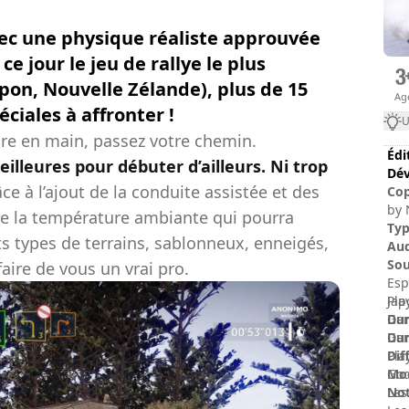
vec une physique réaliste approuvée
ce jour le jeu de rallye le plus
pon, Nouvelle Zélande), plus de 15
Ag
éciales à affronter !
U
dre en main, passez votre chemin.
Édi
illeures pour débuter d’ailleurs. Ni trop
Dév
ce à l’ajout de la conduite assistée et des
Cop
by 
s de la température ambiante qui pourra
the
Ty
ts types de terrains, sablonneux, enneigés,
Pro
Au
l'A
Sou
faire de vous un vrai pro.
ass
Esp
and
Jap
Pla
rig
Dur
Gam
lif
Dur
Gam
sho
Dif
Pla
Rem
Mod
God
No
Les