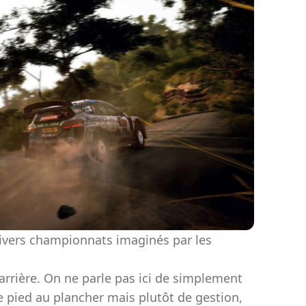
ivers championnats imaginés par les
rrière. On ne parle pas ici de simplement
le pied au plancher mais plutôt de gestion,