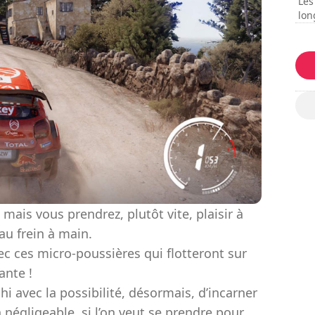
Les
lon
Le 
mo
mais vous prendrez, plutôt vite, plaisir à
au frein à main.
vec ces micro-poussières qui flotteront sur
ante !
hi avec la possibilité, désormais, d’incarner
n négligeable, si l’on veut se prendre pour