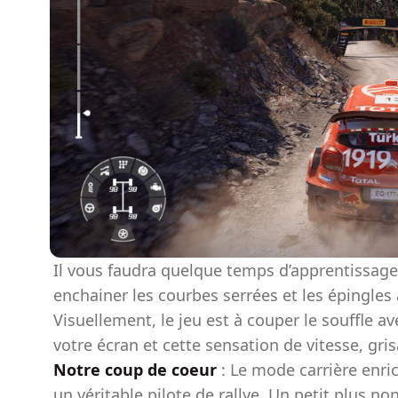
Il vous faudra quelque temps d’apprentissage 
enchainer les courbes serrées et les épingles 
Visuellement, le jeu est à couper le souffle a
votre écran et cette sensation de vitesse, gris
Notre coup de coeur
: Le mode carrière enric
un véritable pilote de rallye. Un petit plus no