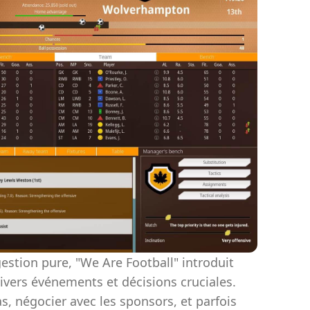
 gestion pure, "We Are Football" introduit
vers événements et décisions cruciales.
s, négocier avec les sponsors, et parfois