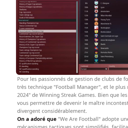
Pour les passionnés de gestion de clubs de foot
très technique "Football Manager", et le plus 
2024" de Winning Streak Games. Bien que les
vous permettre de devenir le maître incontest
divergent considérablement.
On a adoré que
"We Are Football" adopte une
mécanismes tactiques sont simplifiés, facilit