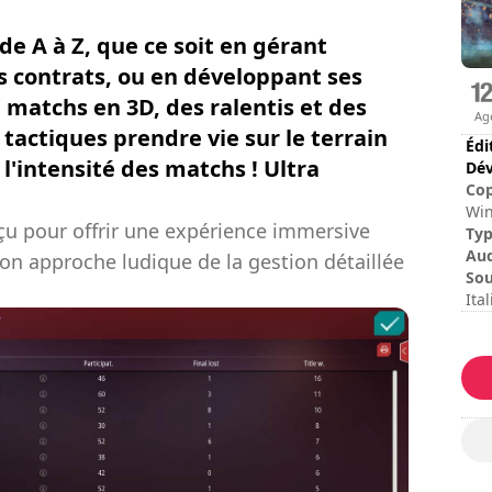
 de A à Z, que ce soit en gérant
es contrats, ou en développant ses
 matchs en 3D, des ralentis et des
Ag
 tactiques prendre vie sur le terrain
Édi
i l'intensité des matchs ! Ultra
Dév
Cop
Win
nçu pour offrir une expérience immersive
gam
Ty
Nor
Au
son approche ludique de la gestion détaillée
tra
Sou
All
Ita
log
Dur
res
Dur
Dif
Mod
L'é