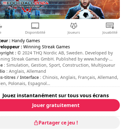
e
Disponibilité
Joueurs
Jouabilité
teur :
Handy Games
eloppeur :
Winning Streak Games
yright :
© 2024 THQ Nordic AB, Sweden. Developed by
ning Streak Games GmbH. Published by www.handy-
es.com GmbH, Germany. We are Football, THQ, THQ
pe
: Simulation, Gestion, Sport, Construction, Multijoueur
dic, HandyGames and their respective logos are
dio
: Anglais, Allemand
demarks and/or registered trademarks of THQ Nordic AB.
s-titres / Interface
: Chinois, Anglais, Français, Allemand,
 rights reserved. All other brands, product names and
lien, Polonais, Espagnol
os are trademarks or registered trademarks of their
ée de session
: > 30 minutes
Jouez instantanément sur tous vous écrans
pective owners.
ée totale
: 14h
ficulté
: moyenne
Jouer gratuitement
e multijoueur
: Local, Compétition, 2 à 4 Joueurs
diteur n'est pas disponible pendant les phases de jeu.
Partager ce jeu !