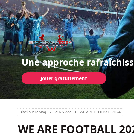
Une approche rafraîchiss
Jouer gratuitement
Blacknut LeMag
Jeux Video
WE ARE FOOTBALL 2024
WE ARE FOOTBALL 20