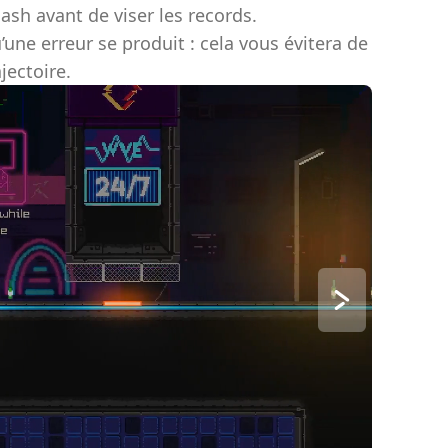
ash avant de viser les records.
u’une erreur se produit : cela vous évitera de
jectoire.