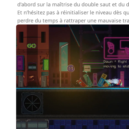
d'abord sur la maîtrise du double saut et du d
Et n’hésitez pas à réinitialiser le niveau dès q
perdre du temps à rattraper une mauvaise tra