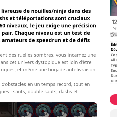
livreuse de nouilles/ninja dans des
shs et téléportations sont cruciaux
60 niveaux, le jeu exige une précision
Ag
 pair. Chaque niveau est un test de
U
es amateurs de speedrun et de défis
Édi
Dév
ent des ruelles sombres, vous incarnez une
Cop
All
 dans cet univers dystopique est loin d’être
Inc
Ty
ectriques, et même une brigade anti-livraison
Sou
Dur
Dur
 d’obstacles en un temps record, tout en
Dif
ues : sauts, double sauts, dashs et