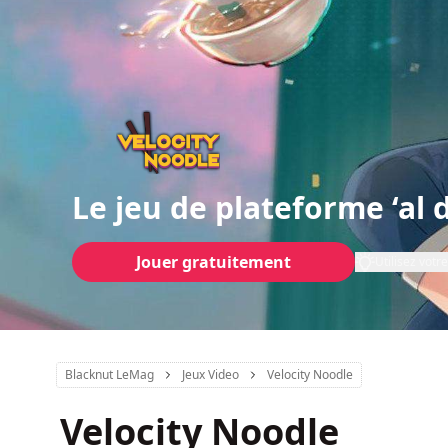
Le jeu de plateforme ‘al 
Jouer gratuitement
Utilisez vot
Blacknut LeMag
Jeux Video
Velocity Noodle
Velocity Noodle