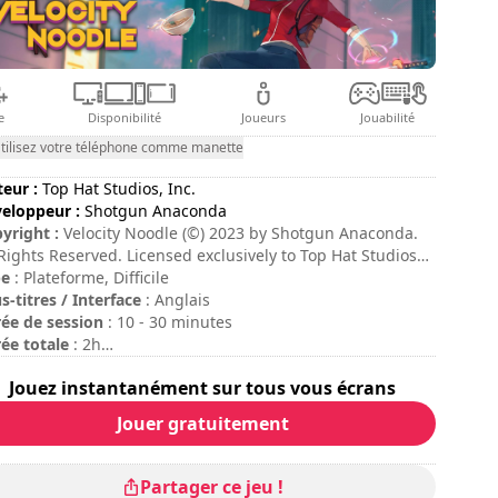
e
Disponibilité
Joueurs
Jouabilité
tilisez votre téléphone comme manette
teur :
Top Hat Studios, Inc.
eloppeur :
Shotgun Anaconda
yright :
Velocity Noodle (©) 2023 by Shotgun Anaconda.
 Rights Reserved. Licensed exclusively to Top Hat Studios,
.
pe
: Plateforme, Difficile
s-titres / Interface
: Anglais
ée de session
: 10 - 30 minutes
ée totale
: 2h
ficulté
: élevée
Jouez instantanément sur tous vous écrans
Jouer gratuitement
Partager ce jeu !