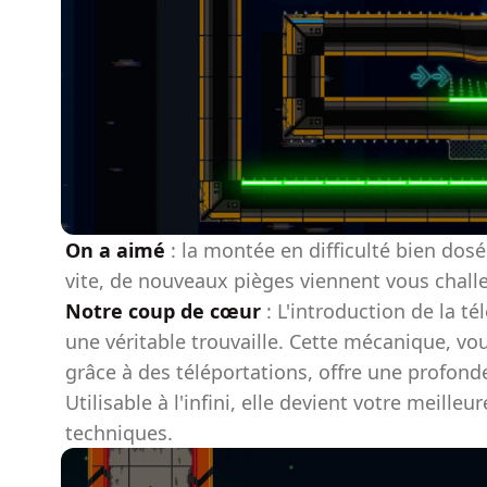
On a aimé
: la montée en difficulté bien dos
vite, de nouveaux pièges viennent vous challe
Notre coup de cœur
: L'introduction de la té
une véritable trouvaille. Cette mécanique, vo
grâce à des téléportations, offre une profonde
Utilisable à l'infini, elle devient votre meilleu
techniques.