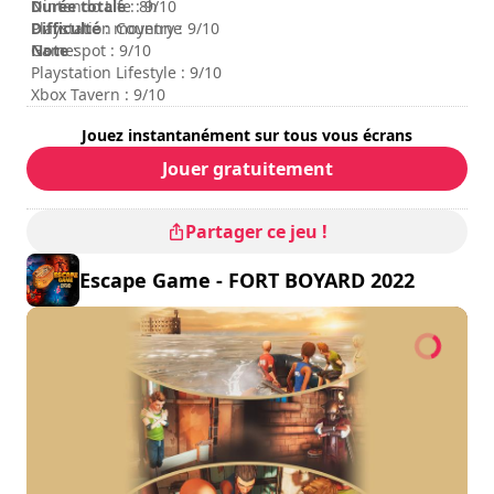
respective owners.
Durée totale
Nintendo Life : 9/10
: 8h
Difficulté
Playstation Country : 9/10
: moyenne
Note
Gamespot : 9/10
:
Playstation Lifestyle : 9/10
Xbox Tavern : 9/10
Jouez instantanément sur tous vous écrans
Jouer gratuitement
Partager ce jeu !
Escape Game - FORT BOYARD 2022