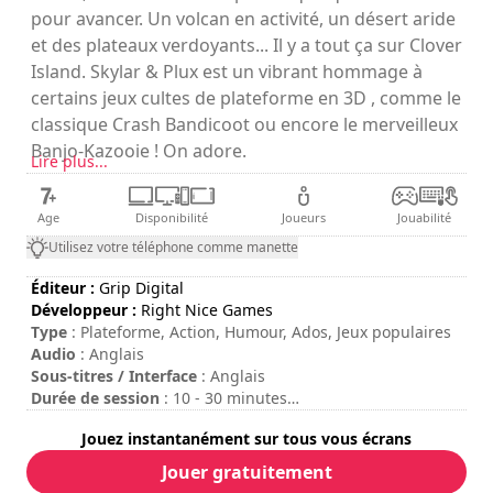
pour avancer. Un volcan en activité, un désert aride
et des plateaux verdoyants... Il y a tout ça sur Clover
Island. Skylar & Plux est un vibrant hommage à
certains jeux cultes de plateforme en 3D , comme le
classique Crash Bandicoot ou encore le merveilleux
Banjo-Kazooie ! On adore.
Lire plus...
Age
Disponibilité
Joueurs
Jouabilité
Utilisez votre téléphone comme manette
Éditeur :
Grip Digital
Développeur :
Right Nice Games
Type
: Plateforme, Action, Humour, Ados, Jeux populaires
Audio
: Anglais
Sous-titres / Interface
: Anglais
Durée de session
: 10 - 30 minutes
Durée totale
: 3h
Jouez instantanément sur tous vous écrans
Difficulté
: moyenne
Note
: Game Grin : 7,5/10
Jouer gratuitement
Les commandes sont indiquées dans les options du jeu.