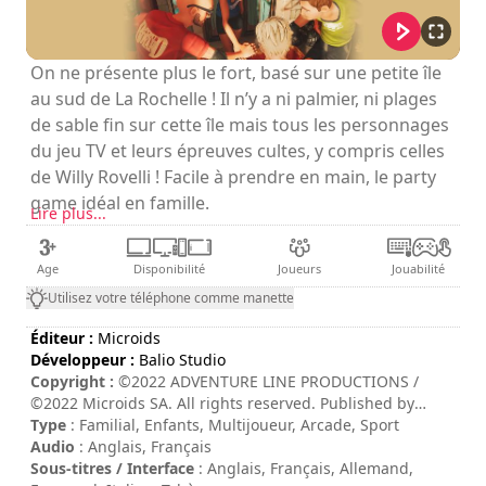
On ne présente plus le fort, basé sur une petite île
au sud de La Rochelle ! Il n’y a ni palmier, ni plages
de sable fin sur cette île mais tous les personnages
du jeu TV et leurs épreuves cultes, y compris celles
de Willy Rovelli ! Facile à prendre en main, le party
game idéal en famille.
Lire plus...
Age
Disponibilité
Joueurs
Jouabilité
Utilisez votre téléphone comme manette
Éditeur :
Microids
Développeur :
Balio Studio
Copyright :
©2022 ADVENTURE LINE PRODUCTIONS /
©2022 Microids SA. All rights reserved. Published by
Microids SA. All rights reserved. Developed by Balio
Type
: Familial, Enfants, Multijoueur, Arcade, Sport
Studio.
Audio
: Anglais, Français
Sous-titres / Interface
: Anglais, Français, Allemand,