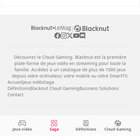
|
Découvrez le Cloud-Gaming. Blacknut est la première
plate-forme de jeux vidéo en streaming pour toute la
famille. Accèdez à un catalogue de plus de 1000 jeux
depuis votre ordinateur, votre mobile ou votre SmartTV.
Accueil
Jeux vidéo
Saga
Définitions
Blacknut Cloud Gaming
Business Solutions
Contact
Mentions légales
Conditions d'utilisation
Jeux vidéo
Saga
Définitions
Cloud Gaming
Confidentialité
Configuration des cookies