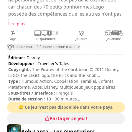
car chacun des 70 petits bonhommes Lego
possède des compétences que les autres n’ont pas
!
Lire plus...
Age
Disponibilité
Joueurs
Jouabilité
Utilisez votre téléphone comme manette
Éditeur :
Disney
Développeur :
Traveller's Tales
Copyright :
The Pirates of the Caribbean © 2011 Disney.
LEGO, the LEGO logo, the Brick and the Knob
configurations and the Minifigure are trademarks of the
Type
: Humour, Action, Coopération, Familial, Enfants,
LEGO Group © 2011 The LEGO Group.
Plateforme, Ados, Disney, Multijoueur, Jeux populaires
Sous-titres / Interface
: Français
Durée de session
: 10 - 30 minutes
Durée totale
: 15h
😢 Ce jeu n'est pas disponible dans votre pays.
Difficulté
: moyenne
Mode multijoueur
: Local, Coopération, 2 Joueurs
Partager ce jeu !
Note
: IGN : 8/10
Les commandes sont indiquées dans les options du jeu.
Koh-Lanta - Les Aventuriers