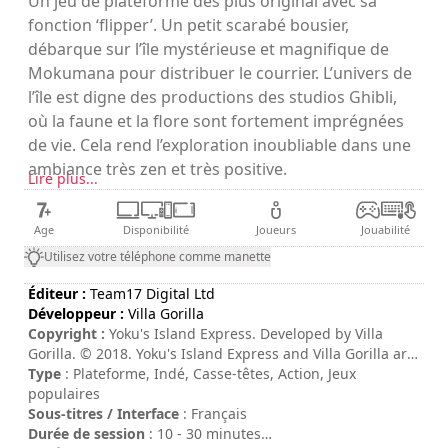
Un jeu de plateforme des plus original avec sa
fonction ‘flipper’. Un petit scarabé bousier,
débarque sur l’île mystérieuse et magnifique de
Mokumana pour distribuer le courrier. L’univers de
l’île est digne des productions des studios Ghibli,
où la faune et la flore sont fortement imprégnées
de vie. Cela rend l’exploration inoubliable dans une
ambiance très zen et très positive.
Lire plus...
Age
Disponibilité
Joueurs
Jouabilité
Utilisez votre téléphone comme manette
Éditeur :
Team17 Digital Ltd
Développeur :
Villa Gorilla
Copyright :
Yoku's Island Express. Developed by Villa
Gorilla. © 2018. Yoku's Island Express and Villa Gorilla are
trademarks or registered trademarks of Villa Gorilla.
Type
: Plateforme, Indé, Casse-têtes, Action, Jeux
Published by Team17. © 2018. Team17 is a registered
populaires
trademark of Team17 Digital Limited. All other
Sous-titres / Interface
: Français
trademarks, copyrights and logos are property of their
Durée de session
: 10 - 30 minutes