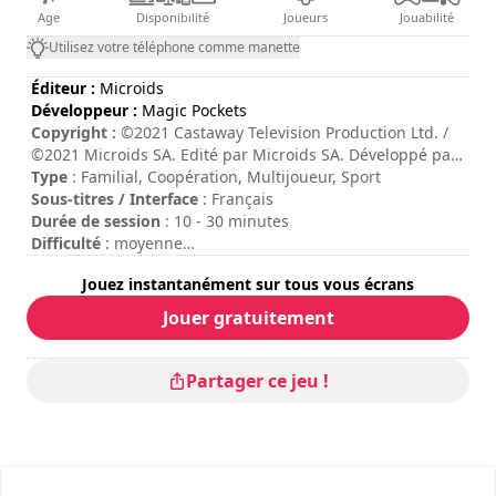
Age
Disponibilité
Joueurs
Jouabilité
Utilisez votre téléphone comme manette
Éditeur :
Microids
Développeur :
Magic Pockets
Copyright :
©2021 Castaway Television Production Ltd. /
©2021 Microids SA. Edité par Microids SA. Développé par
Magic Pockets. Tous droits réservés.
Type
: Familial, Coopération, Multijoueur, Sport
Sous-titres / Interface
: Français
Durée de session
: 10 - 30 minutes
Difficulté
: moyenne
Mode multijoueur
: Local, Coopération, 2 à 4 Joueurs
Jouez instantanément sur tous vous écrans
Les commandes sont indiquées dans les options du jeu.
Jouer gratuitement
Partager ce jeu !