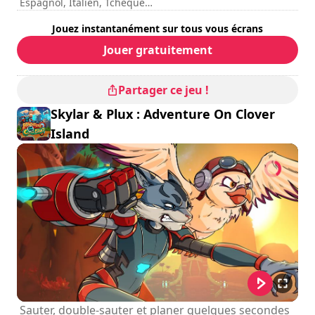
Espagnol, Italien, Tchèque
Durée de session
: 10 - 30 minutes
Jouez instantanément sur tous vous écrans
Durée totale
: 2h
Difficulté
: moyenne
Jouer gratuitement
Mode multijoueur
: Local, Compétition, Coopération, 2 à 4
Joueurs
Les commandes sont indiquées dans les options du jeu.
Partager ce jeu !
Skylar & Plux : Adventure On Clover
Island
Sauter, double-sauter et planer quelques secondes