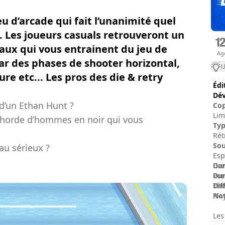
eu d’arcade qui fait l’unanimité quel
u. Les joueurs casuals retrouveront un
eaux qui vous entrainent du jeu de
Ag
ar des phases de shooter horizontal,
U
ture etc... Les pros des die & retry
Édi
Dév
d’un Ethan Hunt ?
Cop
Lim
e horde d’hommes en noir qui vous
Ty
Rét
Sou
au sérieux ?
Esp
Dur
Gam
Dur
Pur
Dif
The
No
Pla
Les