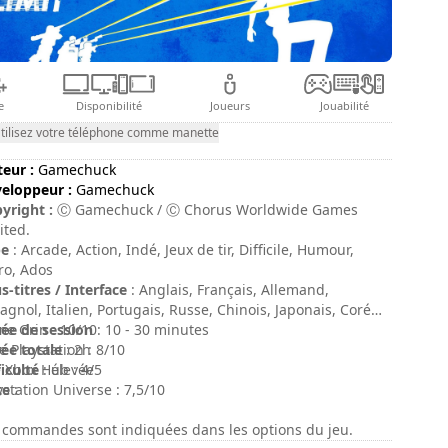
e
Disponibilité
Joueurs
Jouabilité
tilisez votre téléphone comme manette
teur :
Gamechuck
eloppeur :
Gamechuck
yright :
Ⓒ Gamechuck / Ⓒ Chorus Worldwide Games
ited.
pe
: Arcade, Action, Indé, Jeux de tir, Difficile, Humour,
ro, Ados
s-titres / Interface
: Anglais, Français, Allemand,
agnol, Italien, Portugais, Russe, Chinois, Japonais, Coréen
ée de session
e Grin : 10/10
: 10 - 30 minutes
ée totale
e Playstation : 8/10
: 2h
ficulté
 Xbox Hub : 4/5
: élevée
te
ystation Universe : 7,5/10
:
 commandes sont indiquées dans les options du jeu.