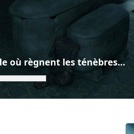
e où règnent les ténèbres…
re téléphone comme manette