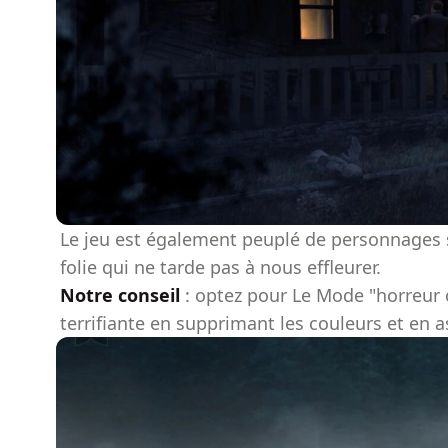
Le jeu est également peuplé de personnages s
folie qui ne tarde pas à nous effleurer.
Notre conseil
: optez pour Le Mode "horreur 
terrifiante en supprimant les couleurs et en 