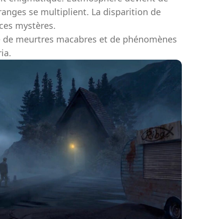
ranges se multiplient. La disparition de
 ces mystères.
érie de meurtres macabres et de phénomènes
ia.