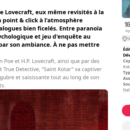
de Lovecraft, eux même revisités à la
n point & click à l'atmosphère
alogues bien ficelés. Entre paranoïa
Ag
psychologique et jeu d'enquête au
U
 par son ambiance. À ne pas mettre
Édi
Dév
n Poe et H.P. Lovecraft, ainsi que par des
Cop
Kot
 True Detective, "Saint Kotar" va captiver
son
Ty
gubre et saisissante tout au long de son
Mar
Au
Sou
ts.
Ita
Dur
Dur
Dif
No
Les