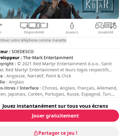
e
Disponibilité
Joueurs
Jouabilité
tilisez votre téléphone comme manette
teur :
SOEDESCO
eloppeur :
The-Mark Entertainment
yright :
© 2021 Red Martyr Entertainment d.o.o.. Saint
ar, Red Martyr Entertainment et leurs logos respectifs
t des marques et/ou des marques déposées de Red
pe
: Angoisse, Narratif, Point & Click
tyr Entertainment d.o.o.. Tous droits réservés.
dio
: Anglais
s-titres / Interface
: Chinois, Anglais, Français, Allemand,
lien, Japonais, Coréen, Portugais, Russe, Espagnol, Turc
ée de session
: > 30 minutes
Jouez instantanément sur tous vous écrans
ée totale
: 12h
ficulté
: moyenne
Jouer gratuitement
te
: Movies Games And Tech : 7/10
 commandes sont indiquées dans les options du jeu.
Partager ce jeu !