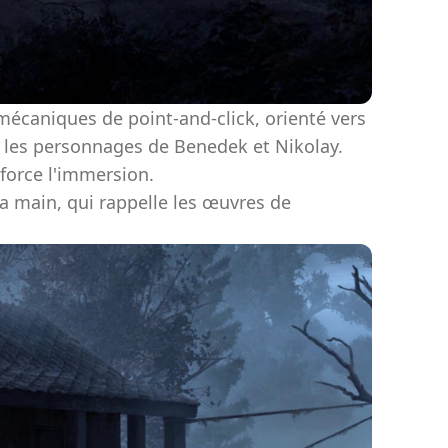
mécaniques de point-and-click, orienté vers
re les personnages de Benedek et Nikolay.
force l'immersion.
la main, qui rappelle les œuvres de