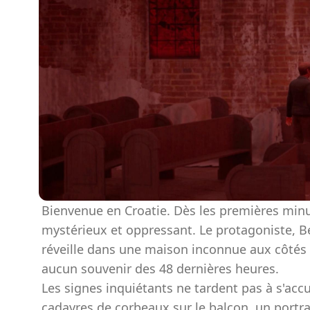
Bienvenue en Croatie. Dès les premières mi
mystérieux et oppressant. Le protagoniste,
réveille dans une maison inconnue aux côtés 
aucun souvenir des 48 dernières heures.
Les signes inquiétants ne tardent pas à s'acc
cadavres de corbeaux sur le balcon, un portr