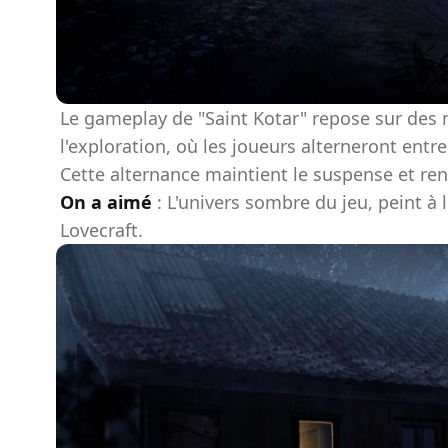
Le gameplay de "Saint Kotar" repose sur des 
l'exploration, où les joueurs alterneront ent
Cette alternance maintient le suspense et ren
On a aimé
: L'univers sombre du jeu, peint à 
Lovecraft.