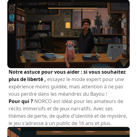
Notre astuce pour vous aider : si vous souhaitez
plus de liberté ,
essayez le mode expert pour une
expérience moins guidée, mais attention à ne pas
vous perdre dans les méandres du Bayou !
Pour qui ?
NORCO est idéal pour les amateurs de
récits immersifs et de jeux narratifs. Avec ses
thèmes de perte, de quête d'identité et de mystère,
le jeu s'adresse à un public de 16 ans et plus.