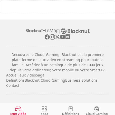
|
Découvrez le Cloud-Gaming. Blacknut est la première
plate-forme de jeux vidéo en streaming pour toute la
famille. Accèdez à un catalogue de plus de 1000 jeux
depuis votre ordinateur, votre mobile ou votre SmartTV.
Accueil
Jeux vidéo
Saga
Définitions
Blacknut Cloud Gaming
Business Solutions
Contact
Mentions légales
Conditions d'utilisation
Jeux vidéo
Saga
Définitions
Cloud Gaming