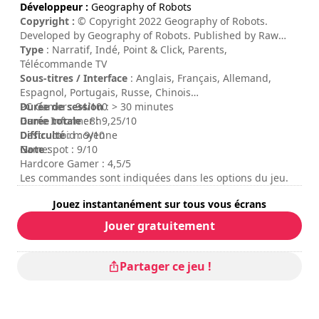
Développeur :
Geography of Robots
Copyright :
© Copyright 2022 Geography of Robots.
Developed by Geography of Robots. Published by Raw
Fury AB. All Rights Reserved.
Type
: Narratif, Indé, Point & Click, Parents,
Télécommande TV
Sous-titres / Interface
: Anglais, Français, Allemand,
Espagnol, Portugais, Russe, Chinois
Durée de session
PC Gamer : 94/100
: > 30 minutes
Durée totale
Game Informer : 9,25/10
: 8h
Difficulté
Destructoid : 9/10
: moyenne
Note
Gamespot : 9/10
:
Hardcore Gamer : 4,5/5
Les commandes sont indiquées dans les options du jeu.
Jouez instantanément sur tous vous écrans
Jouer gratuitement
Partager ce jeu !