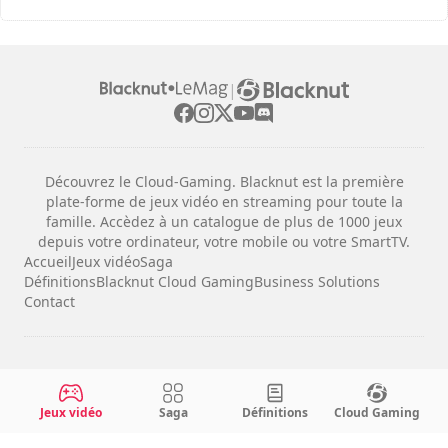
|
Découvrez le Cloud-Gaming. Blacknut est la première
plate-forme de jeux vidéo en streaming pour toute la
famille. Accèdez à un catalogue de plus de 1000 jeux
depuis votre ordinateur, votre mobile ou votre SmartTV.
Accueil
Jeux vidéo
Saga
Définitions
Blacknut Cloud Gaming
Business Solutions
Contact
Mentions légales
Conditions d'utilisation
Jeux vidéo
Saga
Définitions
Cloud Gaming
Confidentialité
Configuration des cookies