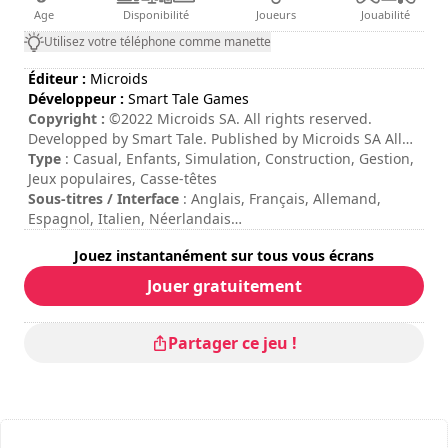
Age
Disponibilité
Joueurs
Jouabilité
Utilisez votre téléphone comme manette
Éditeur :
Microids
Développeur :
Smart Tale Games
Copyright :
©2022 Microids SA. All rights reserved.
Developped by Smart Tale. Published by Microids SA All
rights reserved.
Type
: Casual, Enfants, Simulation, Construction, Gestion,
Jeux populaires, Casse-têtes
Sous-titres / Interface
: Anglais, Français, Allemand,
Espagnol, Italien, Néerlandais
Durée de session
: 10 - 30 minutes
Jouez instantanément sur tous vous écrans
Durée totale
: 10h
Difficulté
: basse
Jouer gratuitement
Partager ce jeu !