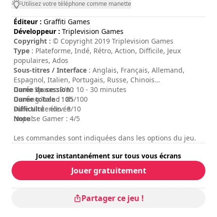
Utilisez votre téléphone comme manette
Éditeur :
Graffiti Games
Développeur :
Triplevision Games
Copyright :
© Copyright 2019 Triplevision Games
Type
: Plateforme, Indé, Rétro, Action, Difficile, Jeux
populaires, Ados
Sous-titres / Interface
: Anglais, Français, Allemand,
Espagnol, Italien, Portugais, Russe, Chinois
Durée de session
Game Space : 9/10
: 10 - 30 minutes
Durée totale
Gaming Trend : 85/100
: 10h
Difficulté
Pure Nintendo : 8/10
: élevée
Note
Impulse Gamer : 4/5
:
Les commandes sont indiquées dans les options du jeu.
Jouez instantanément sur tous vous écrans
Jouer gratuitement
Partager ce jeu !