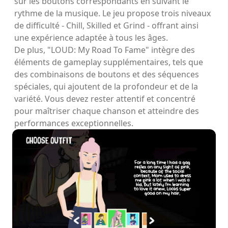
sur les boutons correspondants en suivant le
rythme de la musique. Le jeu propose trois niveaux
de difficulté - Chill, Skilled et Grind - offrant ainsi
une expérience adaptée à tous les âges.
De plus, "LOUD: My Road To Fame" intègre des
éléments de gameplay supplémentaires, tels que
des combinaisons de boutons et des séquences
spéciales, qui ajoutent de la profondeur et de la
variété. Vous devez rester attentif et concentré
pour maîtriser chaque chanson et atteindre des
performances exceptionnelles.