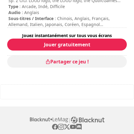
Sp. Z O.O. LOUD logo, the LOUD logo, the QubicGames
logo and Hyperstrange Sp. Z O.O. logo are trademarks of
Type
: Arcade, Indé, Difficile
QubicGames S.A. and/or Hyperstrange Sp. Z O.O.. All
Audio
: Anglais
rights reserved.
Sous-titres / Interface
: Chinois, Anglais, Français,
Allemand, Italien, Japonais, Coréen, Espagnol
Durée de session
: 10 - 30 minutes
Jouez instantanément sur tous vous écrans
Durée totale
: 2h
Difficulté
: élevée
Jouer gratuitement
Note
: Movies Games And Tech : 7.5/10
Les commandes sont indiquées dans les options du jeu.
Partager ce jeu !
|