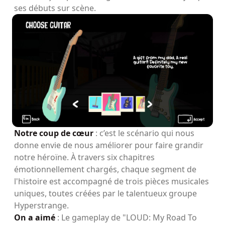
ses débuts sur scène.
Notre coup de cœur
: c’est le scénario qui nous
donne envie de nous améliorer pour faire grandir
notre héroïne. À travers six chapitres
émotionnellement chargés, chaque segment de
l'histoire est accompagné de trois pièces musicales
uniques, toutes créées par le talentueux groupe
Hyperstrange.
On a aimé
: Le gameplay de "LOUD: My Road To