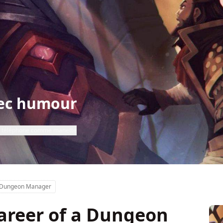
vec humour
re téléphone comme manette
 a Dungeon Manager
Career of a Dungeon