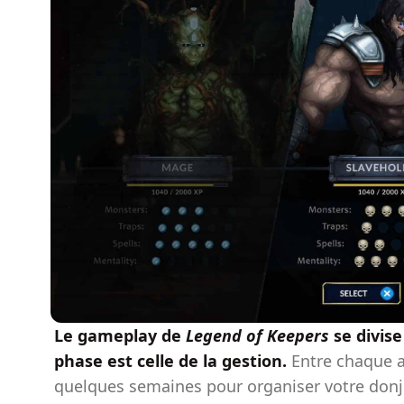
Le gameplay de
Legend of Keepers
se divise
phase est celle de la gestion.
Entre chaque a
quelques semaines pour organiser votre donjo