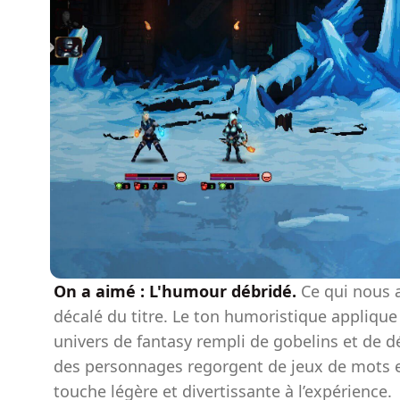
On a aimé : L'humour débridé.
Ce qui nous a
décalé du titre. Le ton humoristique applique
univers de fantasy rempli de gobelins et de d
des personnages regorgent de jeux de mots e
touche légère et divertissante à l’expérience.