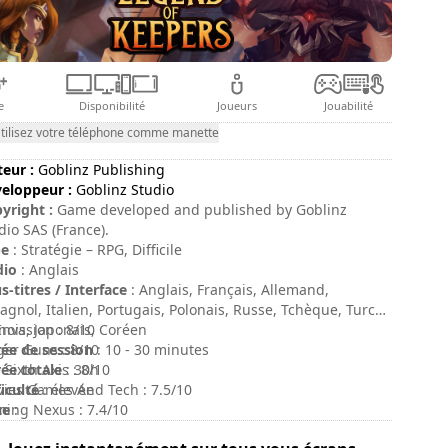
e
Disponibilité
Joueurs
Jouabilité
tilisez votre téléphone comme manette
teur :
Goblinz Publishing
eloppeur :
Goblinz Studio
yright :
Game developed and published by Goblinz
dio SAS (France).
pe
: Stratégie – RPG, Difficile
dio
: Anglais
s-titres / Interface
: Anglais, Français, Allemand,
agnol, Italien, Portugais, Polonais, Russe, Tchèque, Turc,
nois, Japonais, Coréen
Invasion : 8/10
ée de session
ger Guns : 8/10
: 10 - 30 minutes
ée totale
 Sixth Axis : 8/10
: 30h
ficulté
ies Games And Tech : 7.5/10
: élevée
te
ing Nexus : 7.4/10
: