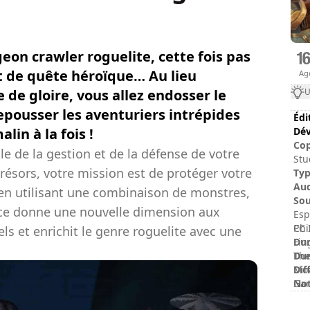
on crawler roguelite, cette fois pas
t de quête héroïque… Au lieu
Ag
de gloire, vous allez endosser le
U
epousser les aventuriers intrépides
Édi
lin à la fois !
Dév
Cop
e de la gestion et de la défense de votre
Stu
trésors, votre mission est de protéger votre
Ty
Au
en utilisant une combinaison de monstres,
Sou
rice donne une nouvelle dimension aux
Esp
Chi
PC 
s et enrichit le genre roguelite avec une
Dur
Fin
Dur
The
Dif
Mov
No
Gam