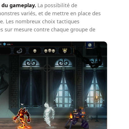
e du gameplay.
La possibilité de
onstres variés, et de mettre en place des
ue. Les nombreux choix tactiques
ies sur mesure contre chaque groupe de