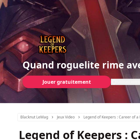
Quand roguelite rime a
Jouer gratuitement
Utilisez vot
Blacknut LeMag
Jeux Video
Legend of Keepers : Career of
Legend of Keepers : 