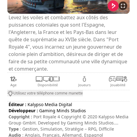
Levez les voiles et combattez aux côtés des
puissances coloniales que sont l'Espagne,
l'Angleterre, la France et les Pays-Bas dans leur
quête de suprématie au XVIIe siècle. Dans "Port
Royale 4", vous incarnez un jeune gouverneur de
colonie plein d'ambition, désireux de diriger et de
faire de sa petite communauté une ville dynamique
et commerçante.
Age
Disponibilité
Joueurs
Jouabilité
Utilisez votre téléphone comme manette
Éditeur :
Kalypso Media Digital
Développeur :
Gaming Minds Studios
Copyright :
Port Royale 4 Copyright © 2020 Kalypso Media
Group GmbH. Developed by Gaming Minds Studios.
Published by Kalypso Media Group GmbH. Port Royale 4 is
Type
: Gestion, Simulation, Stratégie – RPG, Difficile
a trademark of Kalypso Media Group GmbH. All rights
Audio
: Anglais, Français, Allemand, Espagnol