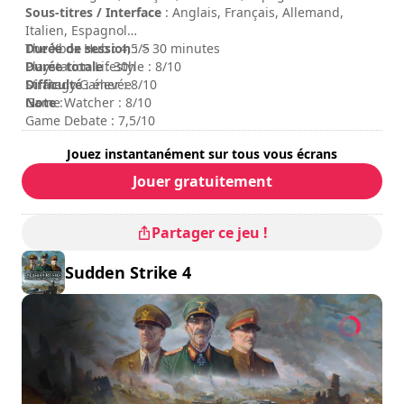
reserved. All other logos, copyrights and trademarks are
Sous-titres / Interface
: Anglais, Français, Allemand,
property of their respective owner. Financially supported
Italien, Espagnol
by Film und Medien Stiftung NRW.
Durée de session
The Xbox Hub : 4,5/5
: > 30 minutes
Durée totale
Playstation Lifestyle : 8/10
: 30h
Difficulté
Strategy Gamer : 8/10
: élevée
Note
Game Watcher : 8/10
:
Game Debate : 7,5/10
Jouez instantanément sur tous vous écrans
Jouer gratuitement
Partager ce jeu !
Sudden Strike 4