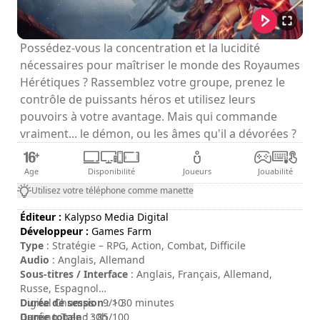
Possédez-vous la concentration et la lucidité
nécessaires pour maîtriser le monde des Royaumes
Hérétiques ? Rassemblez votre groupe, prenez le
contrôle de puissants héros et utilisez leurs
pouvoirs à votre avantage. Mais qui commande
vraiment... le démon, ou les âmes qu'il a dévorées ?
Age
Disponibilité
Joueurs
Jouabilité
Utilisez votre téléphone comme manette
Éditeur :
Kalypso Media Digital
Développeur :
Games Farm
Type
: Stratégie – RPG, Action, Combat, Difficile
Audio
: Anglais, Allemand
Sous-titres / Interface
: Anglais, Français, Allemand,
Russe, Espagnol
Durée de session
Digital Chumps : 9/10
: > 30 minutes
Durée totale
Gaming Trend : 85/100
: 30h