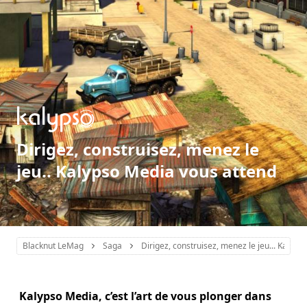
Dirigez, construisez, menez le
jeu.. Kalypso Media vous attend
Blacknut LeMag
Saga
Dirigez, construisez, menez le jeu... Kalyp
Kalypso Media, c’est l’art de vous plonger dans