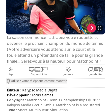
La saison commence - attrapez votre raquette et
devenez le prochain champion du monde de tennis
! Votre adversaire vous attend sur le court et la
foule attend un prétendant de taille pour la grande
finale... Serez-vous à la hauteur pour Matchpoint ?
Age
Disponibilité
Joueurs
Jouabilité
Utilisez votre téléphone comme manette
Éditeur :
Kalypso Media Digital
Développeur :
Torus Games
Copyright :
Matchpoint - Tennis Championships © 2022
Kalypso Media Group GmbH. Matchpoint is a registered
trademark of Kalypso Media Group GmbH. Published by
Type
: Sport, Multijoueur, Simulation