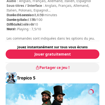
Audio
: Anglais, Français, Allemand, Italien, Espagnol
Sous-titres / Interface
: Anglais, Français, Allemand,
Italien, Polonais, Espagnol
Durée de session
Hooked Gamers : 8,8/10
: > 30 minutes
Durée totale
Gaming Trend : 80/100
: 37h
Difficulté
God Is A Geek : 8/10
: élevée
Note
Worth Playing : 7,5/10
:
Les commandes sont indiquées dans les options du jeu.
Jouez instantanément sur tous vous écrans
Jouer gratuitement
Partager ce jeu !
Tropico 5