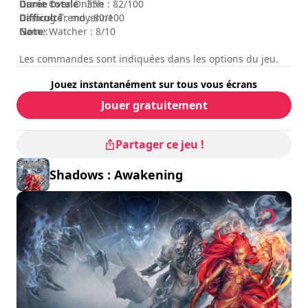
Durée totale
Game Over Online : 82/100
: 35h
Difficulté
Gaming Trend : 80/100
: moyenne
Note
Game Watcher : 8/10
:
Les commandes sont indiquées dans les options du jeu.
Jouez instantanément sur tous vous écrans
Jouer gratuitement
Partager ce jeu !
Shadows : Awakening