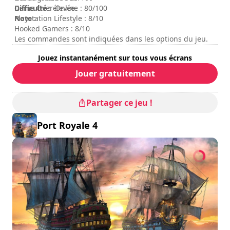
Difficulté
Game Over Online : 80/100
: élevée
Note
Playstation Lifestyle : 8/10
:
Hooked Gamers : 8/10
Les commandes sont indiquées dans les options du jeu.
Jouez instantanément sur tous vous écrans
Jouer gratuitement
Partager ce jeu !
Port Royale 4