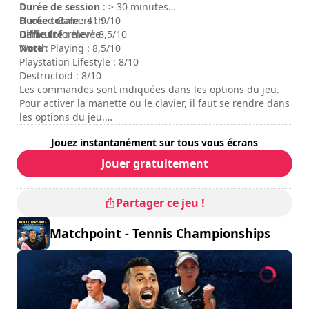
Durée de session
: > 30 minutes
Durée totale
Hooked Gamers : 9/10
: 41h
Difficulté
Game Informer : 8,5/10
: élevée
Note
Worth Playing : 8,5/10
:
Playstation Lifestyle : 8/10
Destructoid : 8/10
Les commandes sont indiquées dans les options du jeu.
Pour activer la manette ou le clavier, il faut se rendre dans
les options du jeu.
Le mode multijoueur online n'est pas disponible pour le
Jouez instantanément sur tous vous écrans
moment.
Jouer gratuitement
Partager ce jeu !
Matchpoint - Tennis Championships