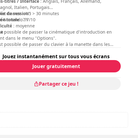
erved. The AGATHA CHRISTIE word mark and signature
s-titres / Interface
: Anglais, Français, Allemand,
 POIROT are registered trademarks of Agatha Christie
agnol, Italien, Portugais
ited in the UK and/or elsewhere. All rights reserved.
ée de session
ket Gamer : 4/5
: > 30 minutes
.agathachristie.com
ée totale
e Nintendo : 7/10
: 7h
ficulté
: moyenne
te
est possible de passer la cinématique d'introduction en
:
ant dans le menu "Options".
est possible de passer du clavier à la manette dans les
ions du jeu afin d'activer le mode de jouabilité de votre
Jouez instantanément sur tous vous écrans
ix.
Jouer gratuitement
Partager ce jeu !