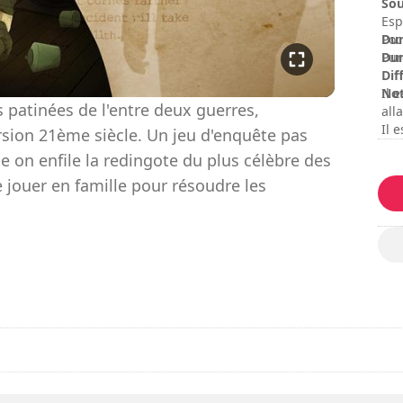
res
Sou
and
Esp
Lim
Dur
Poc
www
Dur
Pur
Dif
No
Il 
 patinées de l'entre deux guerres,
all
Il 
rsion 21ème siècle. Un jeu d'enquête pas
opt
e on enfile la redingote du plus célèbre des
cho
e jouer en famille pour résoudre les