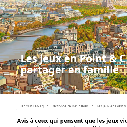
Les jeux en Point & C
partager en famille
Blacknut LeMag
Dictionnaire Definitions
Les jeux en Point & 
Avis à ceux qui pensent que les jeux v