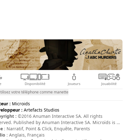
e
Disponibilité
Joueurs
Jouabilité
tilisez votre téléphone comme manette
teur :
Microids
eloppeur :
Artefacts Studios
yright :
©2016 Anuman Interactive SA. All rights
erved. Published by Anuman Interactive SA. Microïds is a
demark of Anuman Interactive SA. All rights reserved.
pe
: Narratif, Point & Click, Enquête, Parents
yright © 2016 Agatha Christie Limited. All rights
dio
: Anglais, Français