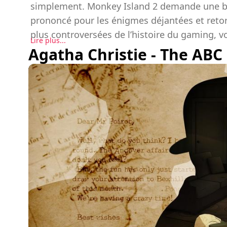
simplement. Monkey Island 2 demande une b
prononcé pour les énigmes déjantées et retorse
plus controversées de l’histoire du gaming, v
Lire plus...
Agatha Christie - The AB