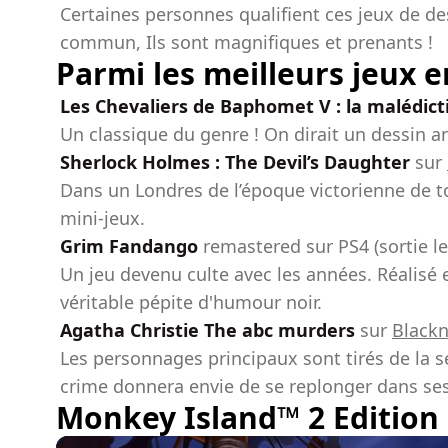
Certaines personnes qualifient ces jeux de des
commun, Ils sont magnifiques et prenants !
Parmi les meilleurs jeux 
Les Chevaliers de Baphomet V : la malédict
Un classique du genre ! On dirait un dessin a
Sherlock Holmes : The Devil’s Daughter
sur
Dans un Londres de l’époque victorienne de to
mini-jeux.
Grim Fandango
remastered sur PS4 (sortie l
Un jeu devenu culte avec les années. Réalisé 
véritable pépite d'humour noir.
Agatha Christie The abc murders
sur
Black
Les personnages principaux sont tirés de la sé
crime donnera envie de se replonger dans ses 
Monkey Island™ 2 Edition