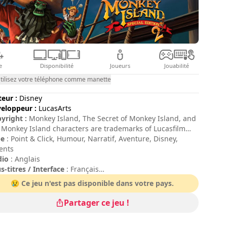
e
Disponibilité
Joueurs
Jouabilité
tilisez votre téléphone comme manette
teur :
Disney
eloppeur :
LucasArts
yright :
Monkey Island, The Secret of Monkey Island, and
 Monkey Island characters are trademarks of Lucasfilm
ertainment Company Ltd. in the United States and/or
pe
: Point & Click, Humour, Narratif, Aventure, Disney,
er countries. © 1991-2010 Lucasfilm Entertainment
ents
pany Ltd. All rights reserved.
dio
: Anglais
s-titres / Interface
: Français
ée de session
: > 30 minutes
😢 Ce jeu n'est pas disponible dans votre pays.
ée totale
: 8h
ficulté
: moyenne
Partager ce jeu !
te
: Adventure Gamers : 4,5/5