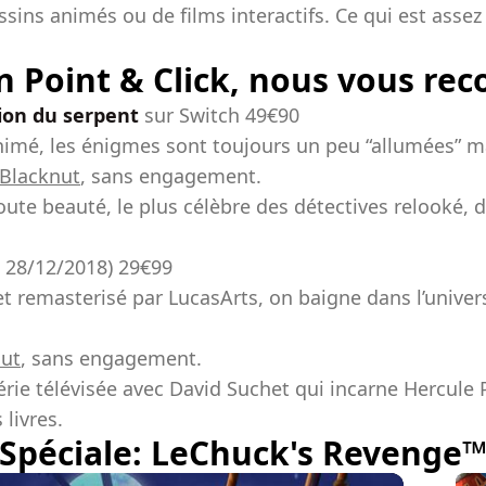
sins animés ou de films interactifs. Ce qui est assez
en Point & Click, nous vous r
ion du serpent
sur Switch 49€90
nimé, les énigmes sont toujours un peu “allumées” ma
Blacknut
, sans engagement.
ute beauté, le plus célèbre des détectives relooké, 
e 28/12/2018) 29€99
et remasterisé par LucasArts, on baigne dans l’unive
nut
, sans engagement.
rie télévisée avec David Suchet qui incarne Hercule P
livres.
 Spéciale: LeChuck's Revenge