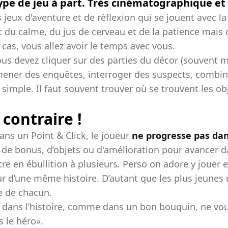
ype de jeu à part. Très cinématographique et 
s jeux d'aventure et de réflexion qui se jouent avec 
du calme, du jus de cerveau et de la patience mais q
as, vous allez avoir le temps avec vous.
s devez cliquer sur des parties du décor (souvent ma
 mener des enquêtes, interroger des suspects, combin
 simple. Il faut souvent trouver où se trouvent les ob
 contraire !
ans un Point & Click, le joueur
ne progresse pas dan
as de bonus, d’objets ou d'amélioration pour avancer da
e en ébullition à plusieurs. Perso on adore y jouer 
our d’une même histoire. D’autant que les plus jeun
ue de chacun.
 dans l’histoire, comme dans un bon bouquin, ne vou
s le héro».