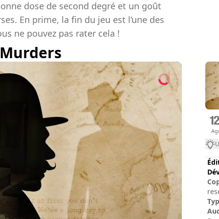
onne dose de second degré et un goût
s. En prime, la fin du jeu est l’une des
ous ne pouvez pas rater cela !
C Murders
Ag
U
Édi
Dév
Cop
res
tra
Ty
Cop
Au