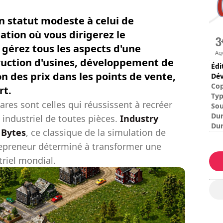
un statut modeste à celui de
ation où vous dirigerez le
gérez tous les aspects d'une
Ag
truction d'usines, développement de
Édi
on des prix dans les points de vente,
Dév
Cop
rt.
Ty
res sont celles qui réussissent à recréer
Sou
Dur
 industriel de toutes pièces.
Industry
Dur
 Bytes
, ce classique de la simulation de
Dif
repreneur déterminé à transformer une
riel mondial.