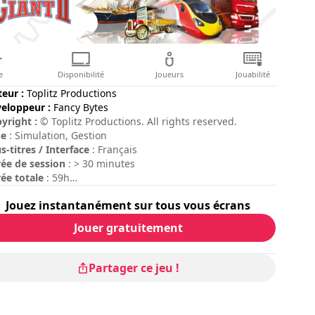
e
Disponibilité
Joueurs
Jouabilité
teur :
Toplitz Productions
eloppeur :
Fancy Bytes
yright :
© Toplitz Productions. All rights reserved.
pe
: Simulation, Gestion
s-titres / Interface
: Français
ée de session
: > 30 minutes
ée totale
: 59h
ficulté
: moyenne
Jouez instantanément sur tous vous écrans
Jouer gratuitement
Partager ce jeu !