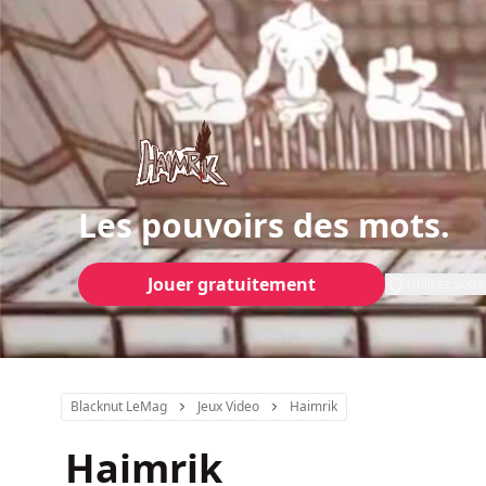
Les pouvoirs des mots.
Jouer gratuitement
Utilisez vot
Blacknut LeMag
Jeux Video
Haimrik
Haimrik