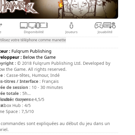
e
Disponibilité
Joueurs
Jouabilité
tilisez votre téléphone comme manette
teur :
Fulqrum Publishing
eloppeur :
Below the Game
yright :
© 2018 Fulqrum Publishing Ltd. Developed by
ow the Game. All rights reserved.
pe
: Casse-têtes, Humour, Indé
s-titres / Interface
: Français
ée de session
: 10 - 30 minutes
ée totale
: 5h
ficulté
enture Gamers : 4,5/5
: moyenne
te
 Xbox Hub : 4/5
:
e Space : 7,5/10
 commandes sont expliquées au début du jeu dans un
riel.