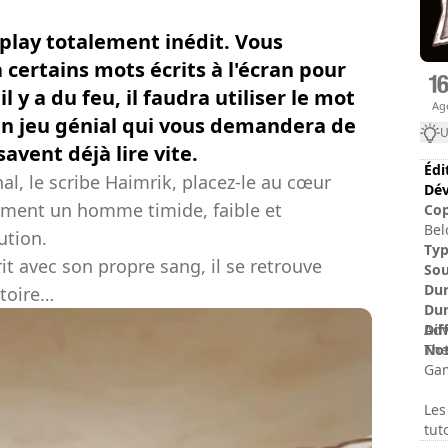
play totalement inédit. Vous
 certains mots écrits à l'écran pour
 y a du feu, il faudra utiliser le mot
Ag
 Un jeu génial qui vous demandera de
U
avent déjà lire vite.
Édi
l, le scribe Haimrik, placez-le au cœur
Dév
ment un homme timide, faible et
Cop
Bel
ution.
Ty
it avec son propre sang, il se retrouve
Sou
Dur
stoire…
Dur
Dif
Adv
No
The
Gam
Les
tuto