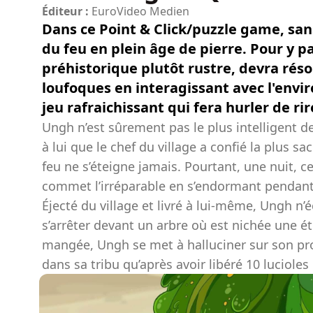
Éditeur :
EuroVideo Medien
Dans ce Point & Click/puzzle game, sans
du feu en plein âge de pierre. Pour y
préhistorique plutôt rustre, devra ré
loufoques en interagissant avec l'env
jeu rafraichissant qui fera hurler de rir
Ungh n’est sûrement pas le plus intelligent d
à lui que le chef du village a confié la plus sa
feu ne s’éteigne jamais. Pourtant, une nuit,
commet l’irréparable en s’endormant pendant
Éjecté du village et livré à lui-même, Ungh n
s’arrêter devant un arbre où est nichée une 
mangée, Ungh se met à halluciner sur son prop
dans sa tribu qu’après avoir libéré 10 lucioles