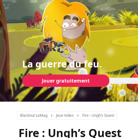
La guerre du feu.
Jouer gratuitement
Utilisez vot
Blacknut LeMag
Jeux Video
Fire : Ungh’s Quest
Fire : Ungh’s Quest