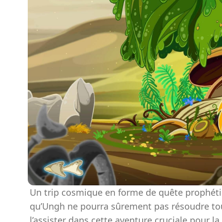
Un trip cosmique en forme de quête prophéti
qu’Ungh ne pourra sûrement pas résoudre tou
l’assister dans cette aventure cruciale pour l