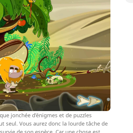
que jonchée d’énigmes et de puzzles
t seul. Vous aurez donc la lourde tâche de
a survie de son espèce. Car une chose est