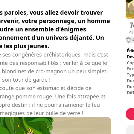
 paroles, vous allez devoir trouver
 parvenir, votre personnage, un homme
soudre un ensemble d'énigmes
Ag
ironnement d'un univers déjanté. Un
U
e les plus jeunes.
Édi
e ses congénères préhistoriques, mais c’est
Dév
crée des responsabilités : veiller à ce que le
Cop
Fir
 ce blondinet de cro-magnon un peu simplet
Ent
Ty
 son tour de garde !
wit
Dur
Dur
’écoute que son estomac et décide de
Dif
étrange pomme rouge. Une fois attrapée et
No
re destin : il ne pourra ramener le feu
 magiques de leur bulle de verre !