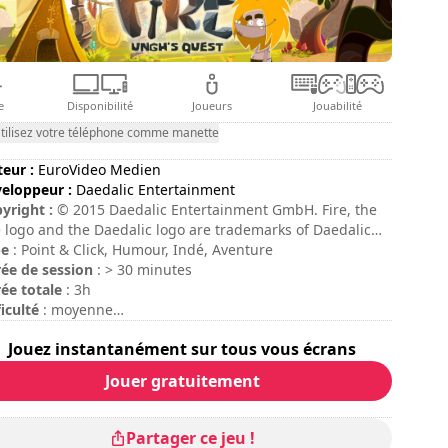
e
Disponibilité
Joueurs
Jouabilité
tilisez votre téléphone comme manette
teur :
EuroVideo Medien
eloppeur :
Daedalic Entertainment
yright :
© 2015 Daedalic Entertainment GmbH. Fire, the
e logo and the Daedalic logo are trademarks of Daedalic
ertainment GmbH. All rights reserved. In cooperation
pe
: Point & Click, Humour, Indé, Aventure
h Eurovideo Medien GmbH.
ée de session
: > 30 minutes
ée totale
: 3h
ficulté
: moyenne
te
: Pure Nintendo : 7/10
Jouez instantanément sur tous vous écrans
Jouer gratuitement
Partager ce jeu !