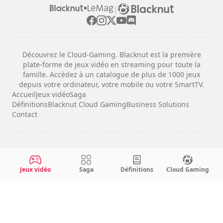
|
Découvrez le Cloud-Gaming. Blacknut est la première
plate-forme de jeux vidéo en streaming pour toute la
famille. Accèdez à un catalogue de plus de 1000 jeux
depuis votre ordinateur, votre mobile ou votre SmartTV.
Accueil
Jeux vidéo
Saga
Définitions
Blacknut Cloud Gaming
Business Solutions
Contact
Mentions légales
Conditions d'utilisation
Jeux vidéo
Saga
Définitions
Cloud Gaming
Confidentialité
Configuration des cookies
Français