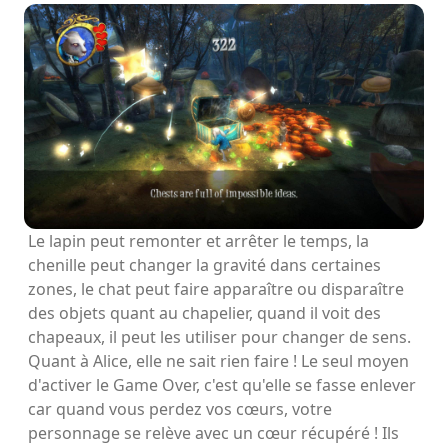
Le lapin peut remonter et arrêter le temps, la
chenille peut changer la gravité dans certaines
zones, le chat peut faire apparaître ou disparaître
des objets quant au chapelier, quand il voit des
chapeaux, il peut les utiliser pour changer de sens.
Quant à Alice, elle ne sait rien faire ! Le seul moyen
d'activer le Game Over, c'est qu'elle se fasse enlever
car quand vous perdez vos cœurs, votre
personnage se relève avec un cœur récupéré ! Ils