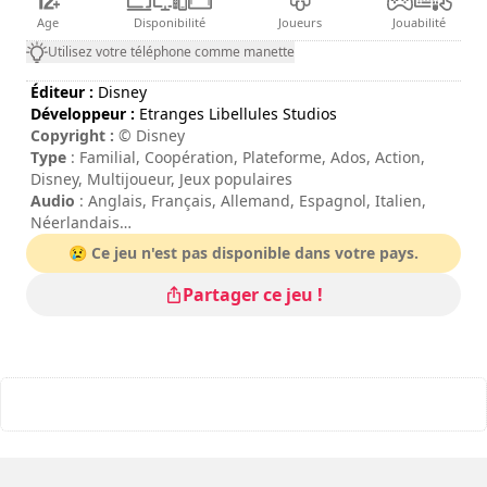
Age
Disponibilité
Joueurs
Jouabilité
Utilisez votre téléphone comme manette
Éditeur :
Disney
Développeur :
Etranges Libellules Studios
Copyright :
© Disney
Type
: Familial, Coopération, Plateforme, Ados, Action,
Disney, Multijoueur, Jeux populaires
Audio
: Anglais, Français, Allemand, Espagnol, Italien,
Néerlandais
Sous-titres / Interface
: Anglais, Français, Allemand,
😢 Ce jeu n'est pas disponible dans votre pays.
Espagnol, Italien, Néerlandais
Durée de session
: 10 - 30 minutes
Partager ce jeu !
Durée totale
: 10h
Difficulté
: moyenne
Mode multijoueur
: Local, Coopération, 2 Joueurs
Les commandes sont indiquées dans les options du jeu.