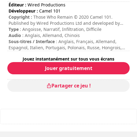
Éditeur :
Wired Productions
Développeur :
Camel 101
Copyright :
Those Who Remain © 2020 Camel 101.
Published by Wired Productions Ltd and developed by
Camel 101. All Rights Reserved.
Type
: Angoisse, Narratif, Infiltration, Difficile
Audio
: Anglais, Allemand, Chinois
Sous-titres / Interface
: Anglais, Français, Allemand,
Espagnol, Italien, Portugais, Polonais, Russe, Hongrois,
Chinois, Japonais, Coréen
Jouez instantanément sur tous vous écrans
Durée de session
: 10 - 30 minutes
Durée totale
: 7h
Jouer gratuitement
Difficulté
: élevée
Les commandes sont indiquées dans les options du jeu.
Partager ce jeu !