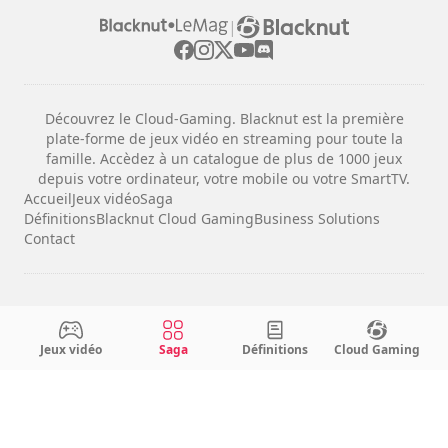
|
Découvrez le Cloud-Gaming. Blacknut est la première
plate-forme de jeux vidéo en streaming pour toute la
famille. Accèdez à un catalogue de plus de 1000 jeux
depuis votre ordinateur, votre mobile ou votre SmartTV.
Accueil
Jeux vidéo
Saga
Définitions
Blacknut Cloud Gaming
Business Solutions
Contact
Mentions légales
Conditions d'utilisation
Jeux vidéo
Saga
Définitions
Cloud Gaming
Confidentialité
Configuration des cookies
Français