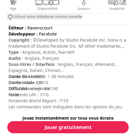
Age
Disponibilité
Joueurs
Jouabilité
Utilisez votre téléphone comme manette
Éditeur :
Ravenscourt
Développeur :
Parabole
Copyright :
©Developed by Studio Parabole Inc. Kona is a
trademark of Studio Parabole Inc. All other trademarks,
logos and copyrights are property of their respective
Type
: Angoisse, Action, Narratif
owners. All rights reserved.
Audio
: Anglais, Français
Sous-titres / Interface
: Anglais, Français, Allemand,
Espagnol, Italien, Chinois
Durée de session
Game Grin : 10/10
: > 30 minutes
Durée totale
Destructoid : 8,5/10
: 8h
Difficulté
COG Connected : 80/100
: moyenne
Note
Nintendo Life : 7/10
:
Nintendo World Report : 7/10
Les commandes sont indiquées dans les options du jeu.
Jouez instantanément sur tous vous écrans
Jouer gratuitement