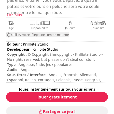
pas encore parler, vous vous déplacez à quatre
pattes et votre ours en peluche sera votre seule
arme contre le mal qui rôde.
Lire plus...
Age
Disponibilité
Joueurs
Jouabilité
Utilisez votre téléphone comme manette
Éditeur :
Krillbite Studio
Développeur :
Krillbite Studio
Copyright :
© Copyright Shmopyright - Krillbite Studio -
No rights reserved, but please don't steal our stuff.
Type
: Angoisse, Indé, Jeux populaires
Audio
: Anglais
Sous-titres / Interface
: Anglais, Français, Allemand,
Espagnol, Italien, Portugais, Polonais, Russe, Hongrois,
Norvégien, Tchèque, Néerlandais, Ukrainien, Turc, Arabe,
Jouez instantanément sur tous vous écrans
Chinois
Durée de session
: 10 - 30 minutes
Jouer gratuitement
Durée totale
: 3h
Difficulté
: moyenne
Note
: The Guardian : 4/5
Partager ce jeu !