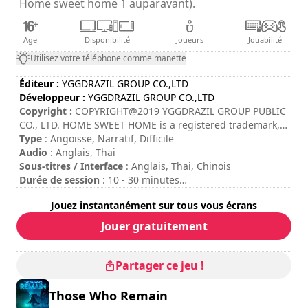
Home sweet home 1 auparavant).
Age
Disponibilité
Joueurs
Jouabilité
Utilisez votre téléphone comme manette
Éditeur :
YGGDRAZIL GROUP CO.,LTD
Développeur :
YGGDRAZIL GROUP CO.,LTD
Copyright :
COPYRIGHT@2019 YGGDRAZIL GROUP PUBLIC
CO., LTD. HOME SWEET HOME is a registered trademark,
trademark or service mark of YGGDRAZIL GROUP PUBLIC
Type
: Angoisse, Narratif, Difficile
CO., LTD. and its affiliates. Published by Ningbo Inception
Audio
: Anglais, Thai
Media Co., Ltd. All rights reserved.
Sous-titres / Interface
: Anglais, Thai, Chinois
Durée de session
: 10 - 30 minutes
Durée totale
: 9h
Jouez instantanément sur tous vous écrans
Difficulté
: élevée
Jouer gratuitement
Partager ce jeu !
Those Who Remain