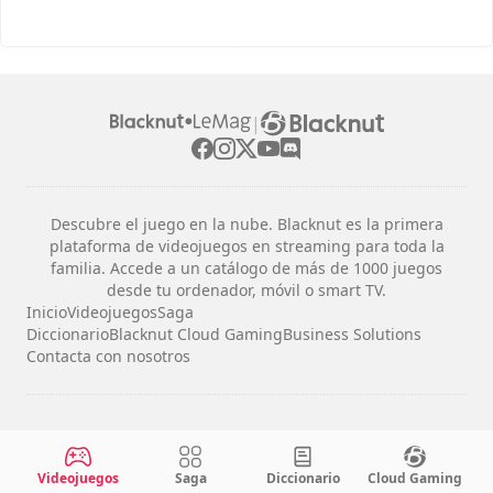
|
Descubre el juego en la nube. Blacknut es la primera
plataforma de videojuegos en streaming para toda la
familia. Accede a un catálogo de más de 1000 juegos
desde tu ordenador, móvil o smart TV.
Inicio
Videojuegos
Saga
Diccionario
Blacknut Cloud Gaming
Business Solutions
Contacta con nosotros
Avisos legales
Términos y condiciones
Videojuegos
Saga
Diccionario
Cloud Gaming