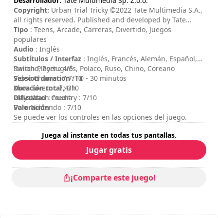
Desarrollador:
Tate Multimedia Sp. Z.o.o.
Copyright:
Urban Trial Tricky ©2022 Tate Multimedia S.A.,
all rights reserved. Published and developed by Tate
Multimedia S.A. Urban Trial Tricky is a registered
Tipo
: Teens, Arcade, Carreras, Divertido, Juegos
trademark of Tate Multimedia S.A.
populares
Audio
: Inglés
Subtítulos / Interfaz
: Inglés, Francés, Alemán, Español,
Italiano, Portugués, Polaco, Ruso, Chino, Coreano
Switch Player : 4/5
Session duration
Video Chums : 7,7/10
: 10 - 30 minutos
Duración total
Xbox Tavern : 7,4/10
: 3h
Dificultad
Playstation Country : 7/10
: media
Valoración
Pure Nintendo : 7/10
:
Se puede ver los controles en las opciones del juego.
Juega al instante en todas tus pantallas.
Jugar gratis
¡Comparte este juego!