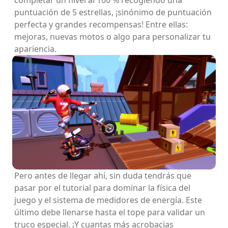
completar un nivel al 100 % recogiendo una
puntuación de 5 estrellas, ¡sinónimo de puntuación
perfecta y grandes recompensas! Entre ellas:
mejoras, nuevas motos o algo para personalizar tu
apariencia.
Pero antes de llegar ahí, sin duda tendrás que
pasar por el tutorial para dominar la física del
juego y el sistema de medidores de energía. Este
último debe llenarse hasta el tope para validar un
truco especial. ¡Y cuantas más acrobacias