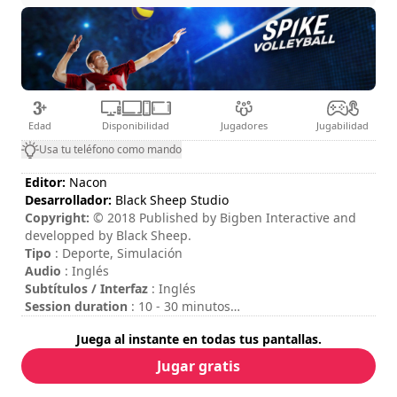
Edad
Disponibilidad
Jugadores
Jugabilidad
Usa tu teléfono como mando
Editor:
Nacon
Desarrollador:
Black Sheep Studio
Copyright:
© 2018 Published by Bigben Interactive and
developped by Black Sheep.
Tipo
: Deporte, Simulación
Audio
: Inglés
Subtítulos / Interfaz
: Inglés
Session duration
: 10 - 30 minutos
Dificultad
: media
Juega al instante en todas tus pantallas.
Modo multijugador
: Local, Competition, 2 Players
El modo multijugador online no está disponible en este
Jugar gratis
momento.