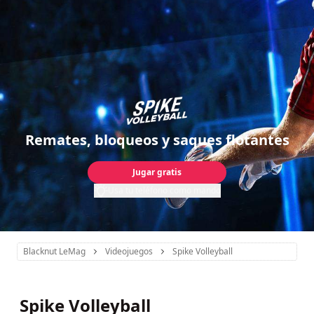
Remates, bloqueos y saques flotantes
Jugar gratis
Usa tu teléfono como mando
Blacknut LeMag
Videojuegos
Spike Volleyball
Spike Volleyball