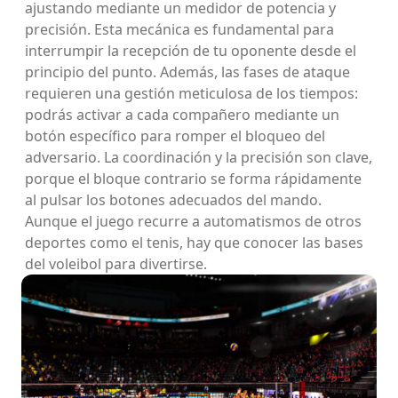
ajustando mediante un medidor de potencia y
precisión. Esta mecánica es fundamental para
interrumpir la recepción de tu oponente desde el
principio del punto. Además, las fases de ataque
requieren una gestión meticulosa de los tiempos:
podrás activar a cada compañero mediante un
botón específico para romper el bloqueo del
adversario. La coordinación y la precisión son clave,
porque el bloque contrario se forma rápidamente
al pulsar los botones adecuados del mando.
Aunque el juego recurre a automatismos de otros
deportes como el tenis, hay que conocer las bases
del voleibol para divertirse.