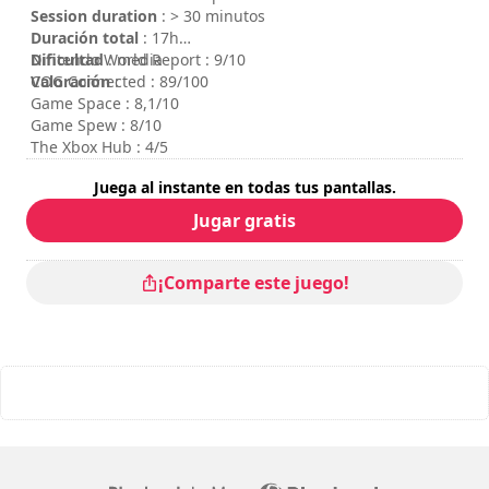
Session duration
: > 30 minutos
Duración total
: 17h
Dificultad
Nintendo World Report : 9/10
: media
Valoración
COG Connected : 89/100
:
Game Space : 8,1/10
Game Spew : 8/10
The Xbox Hub : 4/5
Juega al instante en todas tus pantallas.
Jugar gratis
¡Comparte este juego!