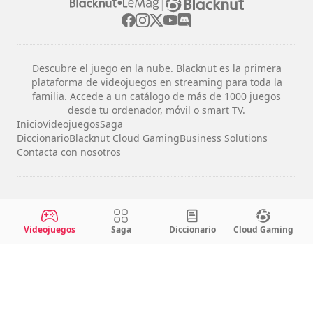
|
Descubre el juego en la nube. Blacknut es la primera
plataforma de videojuegos en streaming para toda la
familia. Accede a un catálogo de más de 1000 juegos
desde tu ordenador, móvil o smart TV.
Inicio
Videojuegos
Saga
Diccionario
Blacknut Cloud Gaming
Business Solutions
Contacta con nosotros
Avisos legales
Términos y condiciones
Videojuegos
Saga
Diccionario
Cloud Gaming
Privacidad
Configuración de cookies
Español