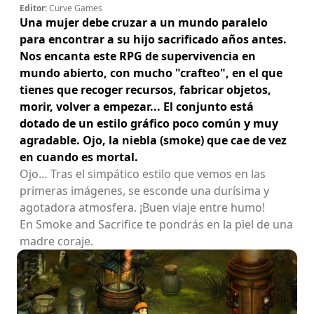
Editor:
Curve Games
Una mujer debe cruzar a un mundo paralelo
para encontrar a su hijo sacrificado años antes.
Nos encanta este RPG de supervivencia en
mundo abierto, con mucho "crafteo", en el que
tienes que recoger recursos, fabricar objetos,
morir, volver a empezar... El conjunto está
dotado de un estilo gráfico poco común y muy
agradable. Ojo, la niebla (smoke) que cae de vez
en cuando es mortal.
Ojo… Tras el simpático estilo que vemos en las
primeras imágenes, se esconde una durísima y
agotadora atmosfera. ¡Buen viaje entre humo!
En Smoke and Sacrifice te pondrás en la piel de una
madre coraje.