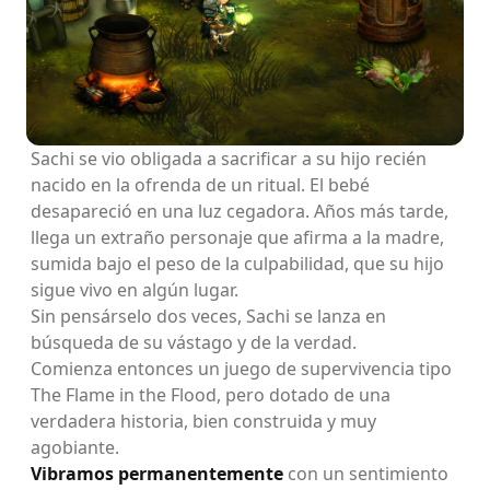
Sachi se vio obligada a sacrificar a su hijo recién
nacido en la ofrenda de un ritual. El bebé
desapareció en una luz cegadora. Años más tarde,
llega un extraño personaje que afirma a la madre,
sumida bajo el peso de la culpabilidad, que su hijo
sigue vivo en algún lugar.
Sin pensárselo dos veces, Sachi se lanza en
búsqueda de su vástago y de la verdad.
Comienza entonces un juego de supervivencia tipo
The Flame in the Flood, pero dotado de una
verdadera historia, bien construida y muy
agobiante.
Vibramos permanentemente
con un sentimiento