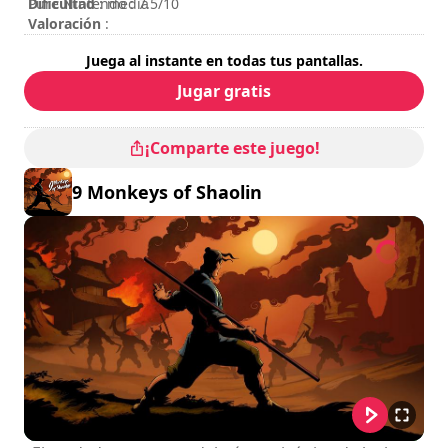
Dificultad
Pure Nintendo : 7.5/10
: media
Valoración
:
Juega al instante en todas tus pantallas.
Jugar gratis
¡Comparte este juego!
9 Monkeys of Shaolin