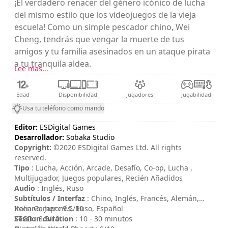
¡El verdadero renacer del género icónico de lucha
del mismo estilo que los videojuegos de la vieja
escuela! Como un simple pescador chino, Wei
Cheng, tendrás que vengar la muerte de tus
amigos y tu familia asesinados en un ataque pirata
a tu tranquila aldea.
Lee mas...
Edad
Disponibilidad
Jugadores
Jugabilidad
Usa tu teléfono como mando
Editor:
ESDigital Games
Desarrollador:
Sobaka Studio
Copyright:
©2020 ESDigital Games Ltd. All rights
reserved.
Tipo
: Lucha, Acción, Arcade, Desafío, Co-op, Lucha ,
Multijugador, Juegos populares, Recién Añadidos
Audio
: Inglés, Ruso
Subtítulos / Interfaz
: Chino, Inglés, Francés, Alemán,
Italiano, Japonés, Ruso, Español
Keen Gamer : 9.5/10
Session duration
ZTGD : 8.5/10
: 10 - 30 minutos