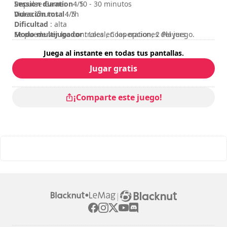
Session duration
Impulse Gamer : 4/5
: 10 - 30 minutos
Duración total
Video Chums : 4/5
: 7h
Dificultad
: alta
Modo multijugador
Se puede ver los controles en las opciones del juego.
: Local, Cooperation, 2 Players
Valoración
:
Juega al instante en todas tus pantallas.
Jugar gratis
¡Comparte este juego!
|