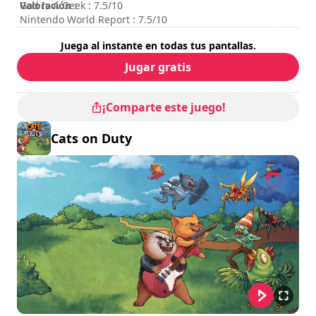
Valoración
God Is A Geek : 7.5/10
:
Nintendo World Report : 7.5/10
Juega al instante en todas tus pantallas.
Jugar gratis
¡Comparte este juego!
Cats on Duty