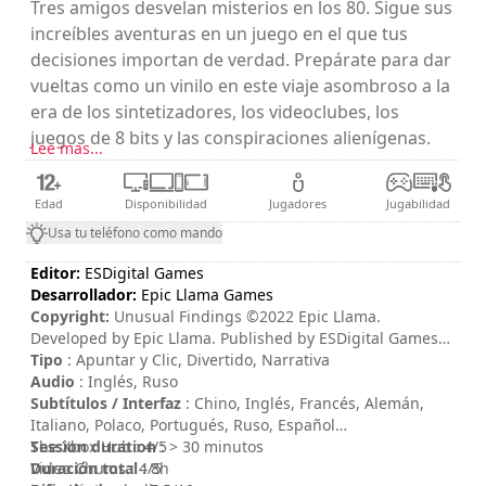
Tres amigos desvelan misterios en los 80. Sigue sus
increíbles aventuras en un juego en el que tus
decisiones importan de verdad. Prepárate para dar
vueltas como un vinilo en este viaje asombroso a la
era de los sintetizadores, los videoclubes, los
juegos de 8 bits y las conspiraciones alienígenas.
Lee mas...
Edad
Disponibilidad
Jugadores
Jugabilidad
Usa tu teléfono como mando
Editor:
ESDigital Games
Desarrollador:
Epic Llama Games
Copyright:
Unusual Findings ©2022 Epic Llama.
Developed by Epic Llama. Published by ESDigital Games
Ltd. All rights reserved. Unusual Findings, Epic Llama an
Tipo
: Apuntar y Clic, Divertido, Narrativa
their respective logos are trademarks or registered
Audio
: Inglés, Ruso
trademarks of Epic Llama. All other trademarks, logos and
Subtítulos / Interfaz
: Chino, Inglés, Francés, Alemán,
copyrights are property of their respective owners.
Italiano, Polaco, Portugués, Ruso, Español
Distributed by ESDigital Games Ltd. All rights reserved.
Session duration
The Xbox Hub : 4/5
: > 30 minutos
Duración total
Video Chums : 4/5
: 8h