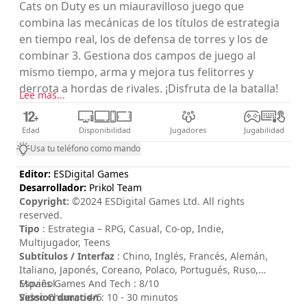
Cats on Duty es un miauravilloso juego que
combina las mecánicas de los títulos de estrategia
en tiempo real, los de defensa de torres y los de
combinar 3. Gestiona dos campos de juego al
mismo tiempo, arma y mejora tus felitorres y
derrota a hordas de rivales. ¡Disfruta de la batalla!
Lee mas...
Edad
Disponibilidad
Jugadores
Jugabilidad
Usa tu teléfono como mando
Editor:
ESDigital Games
Desarrollador:
Prikol Team
Copyright:
©2024 ESDigital Games Ltd. All rights
reserved.
Tipo
: Estrategia – RPG, Casual, Co-op, Indie,
Multijugador, Teens
Subtítulos / Interfaz
: Chino, Inglés, Francés, Alemán,
Italiano, Japonés, Coreano, Polaco, Portugués, Ruso,
Español
Movies Games And Tech : 8/10
Session duration
Video Chums : 4/5
: 10 - 30 minutos