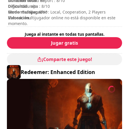
Duración total
Nintendo World Report : 8/10
: 6h
Dificultad
Digital Chumps : 8/10
: alta
Modo multijugador
Gamer Escape : 8/10
: Local, Cooperation, 2 Players
Valoración
El modo multijugador online no está disponible en este
:
momento.
Juega al instante en todas tus pantallas.
Jugar gratis
¡Comparte este juego!
Redeemer: Enhanced Edition