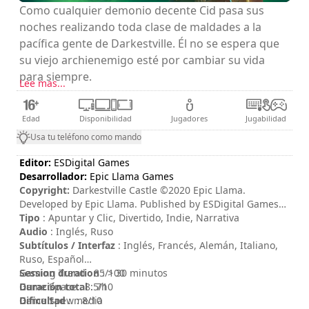
Como cualquier demonio decente Cid pasa sus
noches realizando toda clase de maldades a la
pacífica gente de Darkestville. Él no se espera que
su viejo archienemigo esté por cambiar su vida
para siempre.
Lee mas...
Edad
Disponibilidad
Jugadores
Jugabilidad
Usa tu teléfono como mando
Editor:
ESDigital Games
Desarrollador:
Epic Llama Games
Copyright:
Darkestville Castle ©2020 Epic Llama.
Developed by Epic Llama. Published by ESDigital Games
Ltd. All rights reserved. Darkestville Castle, Epic Llama an
Tipo
: Apuntar y Clic, Divertido, Indie, Narrativa
their respective logos are trademarks or registered
Audio
: Inglés, Ruso
trademarks of Epic Llama. All other trademarks, logos and
Subtítulos / Interfaz
: Inglés, Francés, Alemán, Italiano,
copyrights are property of their respective owners.
Ruso, Español
Distributed by ESDigital Games Ltd. All rights reserved.
Session duration
Gaming Trend : 85/100
: > 30 minutos
Duración total
Game Space : 8.5/10
: 7h
Dificultad
Game Spew : 8/10
: media