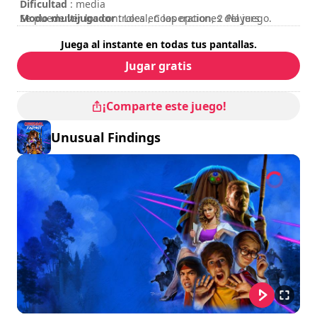
Dificultad
: media
Modo multijugador
Se puede ver los controles en las opciones del juego.
: Local, Cooperation, 2 Players
Valoración
:
Juega al instante en todas tus pantallas.
Jugar gratis
¡Comparte este juego!
Unusual Findings