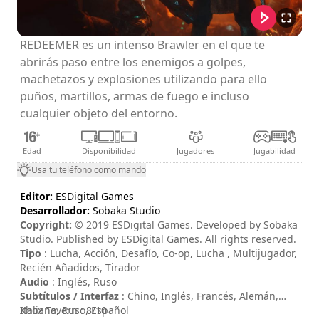
REDEEMER es un intenso Brawler en el que te
abrirás paso entre los enemigos a golpes,
machetazos y explosiones utilizando para ello
puños, martillos, armas de fuego e incluso
cualquier objeto del entorno.
Edad
Disponibilidad
Jugadores
Jugabilidad
Usa tu teléfono como mando
Editor:
ESDigital Games
Desarrollador:
Sobaka Studio
Copyright:
© 2019 ESDigital Games. Developed by Sobaka
Studio. Published by ESDigital Games. All rights reserved.
Tipo
: Lucha, Acción, Desafío, Co-op, Lucha , Multijugador,
Recién Añadidos, Tirador
Audio
: Inglés, Ruso
Subtítulos / Interfaz
: Chino, Inglés, Francés, Alemán,
Italiano, Ruso, Español
Xbox Tavern : 8/10