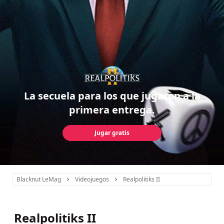
La secuela para los que jugaron a la
primera entrega.
Jugar gratis
Blacknut LeMag
Videojuegos
Realpolitiks II
Realpolitiks II