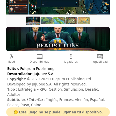
Edad
Disponibilidad
Jugadores
Jugabilidad
Editor:
Fulqrum Publishing
Desarrollador:
Jujubee S.A.
Copyright:
© 2020-2021 Fulqrum Publishing Ltd.
Developed by Jujubee S.A. All rights reserved.
Tipo
: Estrategia – RPG, Gestión, Simulación, Desafío,
Adultos
Subtítulos / Interfaz
: Inglés, Francés, Alemán, Español,
Polaco, Ruso, Chino
Session duration
: > 30 minutos
😢 Este juego no se puede jugar en tu dispositivo.
Duración total
: 100h