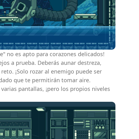
ge" no es apto para corazones delicados!
lejos a prueba. Deberás aunar destreza,
 reto. ¡Solo rozar al enemigo puede ser
dado que te permitirán tomar aire.
varias pantallas, ¡pero los propios niveles