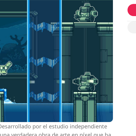
. Desarrollado por el estudio independiente
una verdadera obra de arte en píxel que ha