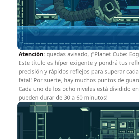
Atención
: quedas avisado, ¡"Planet Cube: Ed
Este título es híper exigente y pondrá tus ref
precisión y rápidos reflejos para superar cada
fatal! Por suerte, hay muchos puntos de guar
Cada uno de los ocho niveles está dividido en 
pueden durar de 30 a 60 minutos!