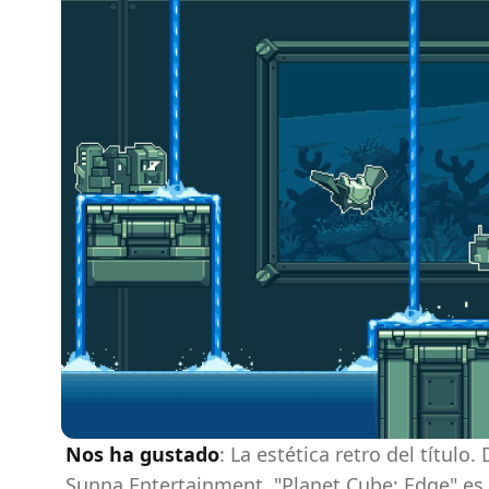
Nos ha gustado
: La estética retro del título
Sunna Entertainment, "Planet Cube: Edge" es 