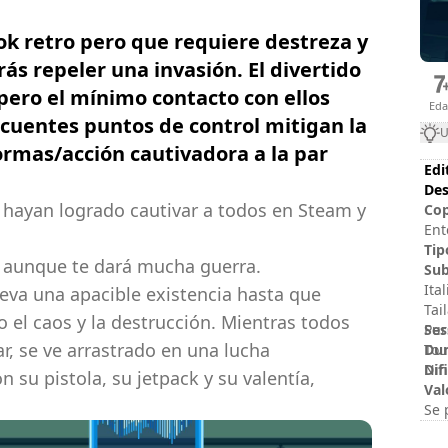
ok retro pero que requiere destreza y
rás repeler una invasión. El divertido
ero el mínimo contacto con ellos
Ed
recuentes puntos de control mitigan la
U
ormas/acción cautivadora a la par
Edi
Des
hayan logrado cautivar a todos en Steam y
Cop
Ent
Gro
Tip
 aunque te dará mucha guerra.
res
Sub
Ita
lleva una apacible existencia hasta que
Tai
el caos y la destrucción. Mientras todos
Ses
Pur
r, se ve arrastrado en una lucha
Dur
Tou
Dif
Nin
su pistola, su jetpack y su valentía,
Val
Se 