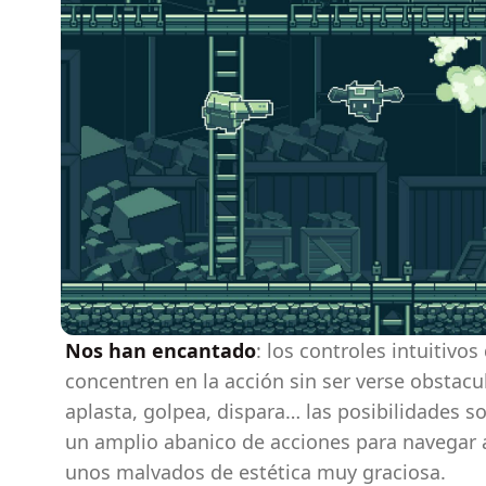
Nos han encantado
: los controles intuitivo
concentren en la acción sin ser verse obstac
aplasta, golpea, dispara… las posibilidades s
un amplio abanico de acciones para navegar a
unos malvados de estética muy graciosa.