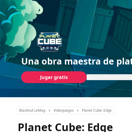
Una obra maestra de pla
Jugar gratis
Usa tu teléfono como 
Blacknut LeMag
Videojuegos
Planet Cube: Edge
Planet Cube: Edge