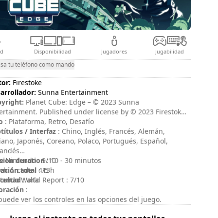
ad
Disponibilidad
Jugadores
Jugabilidad
sa tu teléfono como mando
tor:
Firestoke
arrollador:
Sunna Entertainment
yright:
Planet Cube: Edge – © 2023 Sunna
ertainment. Published under license by © 2023 Firestoke
up Limited. All trademarks are the properties of their
o
: Plataforma, Retro, Desafío
pective owners.
títulos / Interfaz
: Chino, Inglés, Francés, Alemán,
liano, Japonés, Coreano, Polaco, Portugués, Español,
landés
sion duration
e Nintendo : 9/10
: 10 - 30 minutos
ación total
ch Arcade : 4/5
: 13h
icultad
tendo World Report : 7/10
: alta
oración
:
puede ver los controles en las opciones del juego.