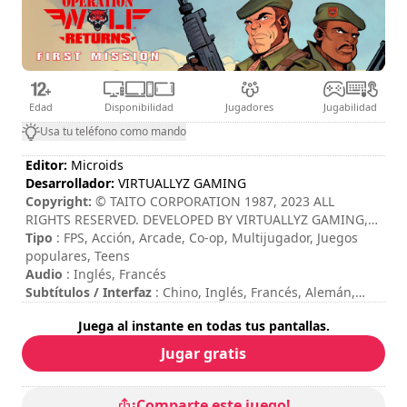
Edad
Disponibilidad
Jugadores
Jugabilidad
Usa tu teléfono como mando
Editor:
Microids
Desarrollador:
VIRTUALLYZ GAMING
Copyright:
© TAITO CORPORATION 1987, 2023 ALL
RIGHTS RESERVED. DEVELOPED BY VIRTUALLYZ GAMING,
PUBLISHED BY MICROIDS
Tipo
: FPS, Acción, Arcade, Co-op, Multijugador, Juegos
populares, Teens
Audio
: Inglés, Francés
Subtítulos / Interfaz
: Chino, Inglés, Francés, Alemán,
Italiano, Japonés, Coreano, Español
Juega al instante en todas tus pantallas.
Session duration
: 10 - 30 minutos
Duración total
: 2h
Jugar gratis
Modo multijugador
: Local, Cooperation, 2 Players
Se puede ver los controles en las opciones del juego.
¡Comparte este juego!