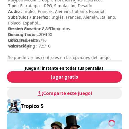
Tipo
: Estrategia – RPG, Simulación, Desafío
Audio
: Inglés, Francés, Alemán, Italiano, Español
Subtítulos / Interfaz
: Inglés, Francés, Alemán, Italiano,
Polaco, Español
Session duration
Hooked Gamers : 8,8/10
: > 30 minutos
Duración total
Gaming Trend : 80/100
: 37h
Dificultad
God Is A Geek : 8/10
: alta
Valoración
Worth Playing : 7,5/10
:
Se puede ver los controles en las opciones del juego.
Juega al instante en todas tus pantallas.
Jugar gratis
¡Comparte este juego!
Tropico 5