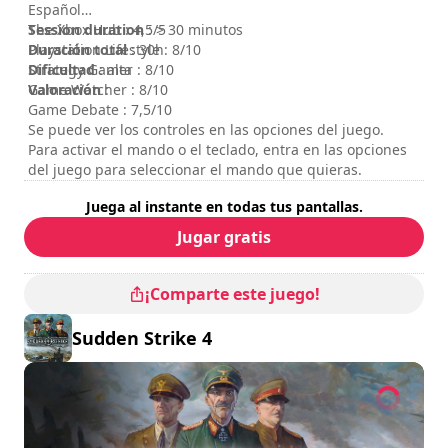
property of their respective owner. Financially supported
Español
by Film und Medien Stiftung NRW.
Session duration
The Xbox Hub : 4,5/5
: > 30 minutos
Duración total
Playstation Lifestyle : 8/10
: 30h
Dificultad
Strategy Gamer : 8/10
: alta
Valoración
Game Watcher : 8/10
:
Game Debate : 7,5/10
Se puede ver los controles en las opciones del juego.
Para activar el mando o el teclado, entra en las opciones
del juego para seleccionar el mando que quieras.
Juega al instante en todas tus pantallas.
Jugar gratis
¡Comparte este juego!
Sudden Strike 4