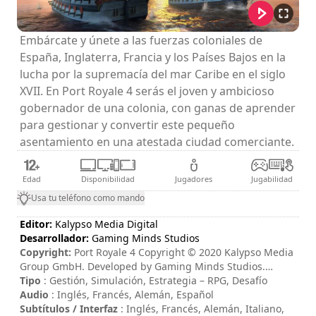
Embárcate y únete a las fuerzas coloniales de
España, Inglaterra, Francia y los Países Bajos en la
lucha por la supremacía del mar Caribe en el siglo
XVII. En Port Royale 4 serás el joven y ambicioso
gobernador de una colonia, con ganas de aprender
para gestionar y convertir este pequeño
asentamiento en una atestada ciudad comerciante.
Edad
Disponibilidad
Jugadores
Jugabilidad
Usa tu teléfono como mando
Editor:
Kalypso Media Digital
Desarrollador:
Gaming Minds Studios
Copyright:
Port Royale 4 Copyright © 2020 Kalypso Media
Group GmbH. Developed by Gaming Minds Studios.
Published by Kalypso Media Group GmbH. Port Royale 4 is
Tipo
: Gestión, Simulación, Estrategia – RPG, Desafío
a trademark of Kalypso Media Group GmbH. All rights
Audio
: Inglés, Francés, Alemán, Español
reserved. All other logos, copyrights and trademarks are
Subtítulos / Interfaz
: Inglés, Francés, Alemán, Italiano,