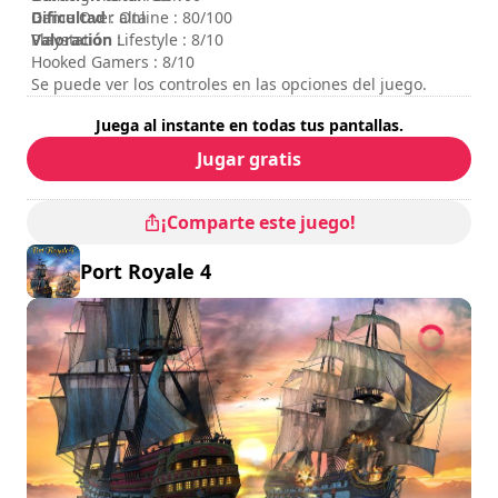
Dificultad
Game Over Online : 80/100
: alta
Valoración
Playstation Lifestyle : 8/10
:
Hooked Gamers : 8/10
Se puede ver los controles en las opciones del juego.
Juega al instante en todas tus pantallas.
Jugar gratis
¡Comparte este juego!
Port Royale 4