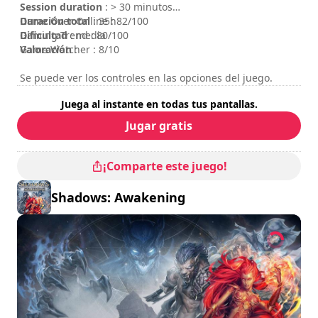
Session duration
: > 30 minutos
Duración total
Game Over Online : 82/100
: 35h
Dificultad
Gaming Trend : 80/100
: media
Valoración
Game Watcher : 8/10
:
Se puede ver los controles en las opciones del juego.
Juega al instante en todas tus pantallas.
Jugar gratis
¡Comparte este juego!
Shadows: Awakening