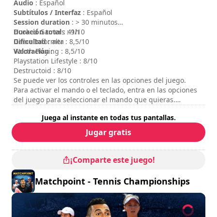
Audio
: Español
Subtítulos / Interfaz
: Español
Session duration
: > 30 minutos
Duración total
Hooked Gamers : 9/10
: 41h
Dificultad
Game Informer : 8,5/10
: alta
Valoración
Worth Playing : 8,5/10
:
Playstation Lifestyle : 8/10
Destructoid : 8/10
Se puede ver los controles en las opciones del juego.
Para activar el mando o el teclado, entra en las opciones
del juego para seleccionar el mando que quieras.
El modo multijugador online no está disponible en este
Juega al instante en todas tus pantallas.
momento.
Jugar gratis
¡Comparte este juego!
Matchpoint - Tennis Championships