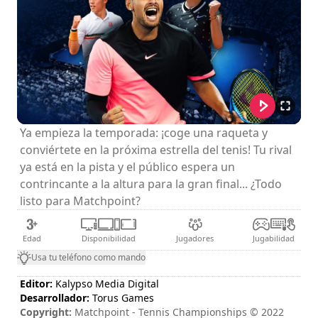
Ya empieza la temporada: ¡coge una raqueta y
conviértete en la próxima estrella del tenis! Tu rival
ya está en la pista y el público espera un
contrincante a la altura para la gran final... ¿Todo
listo para Matchpoint?
Edad
Disponibilidad
Jugadores
Jugabilidad
Usa tu teléfono como mando
Editor:
Kalypso Media Digital
Desarrollador:
Torus Games
Copyright:
Matchpoint - Tennis Championships © 2022