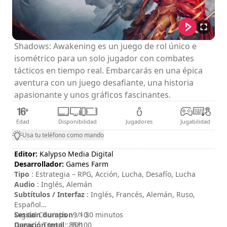
Shadows: Awakening es un juego de rol único e
isométrico para un solo jugador con combates
tácticos en tiempo real. Embarcarás en una épica
aventura con un juego desafiante, una historia
apasionante y unos gráficos fascinantes.
Edad
Disponibilidad
Jugadores
Jugabilidad
Usa tu teléfono como mando
Editor:
Kalypso Media Digital
Desarrollador:
Games Farm
Tipo
: Estrategia – RPG, Acción, Lucha, Desafío, Lucha
Audio
: Inglés, Alemán
Subtítulos / Interfaz
: Inglés, Francés, Alemán, Ruso,
Español
Session duration
Digital Chumps : 9/10
: > 30 minutos
Duración total
Gaming Trend : 85/100
: 30h