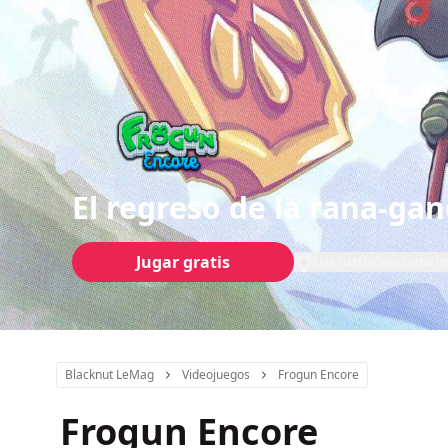
El regreso de la rana-ga
Jugar gratis
Usa tu teléfono como 
Blacknut LeMag
Videojuegos
Frogun Encore
Frogun Encore