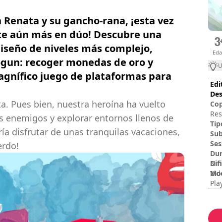
 Renata y su gancho-rana, ¡esta vez
rte aún más en dúo! Descubre una
seño de niveles más complejo,
Ed
ogun: recoger monedas de oro y
U
agnífico juego de plataformas para
Edi
Des
ta. Pues bien, nuestra heroína ha vuelto
Cop
Res
s enemigos y explorar entornos llenos de
Tip
ría disfrutar de unas tranquilas vacaciones,
Sub
Ses
erdo!
Dur
Dif
Nin
Mod
Vid
Pla
Val