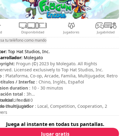
ad
Disponibilidad
Jugadores
Jugabilidad
sa tu teléfono como mando
tor:
Top Hat Studios, Inc.
arrollador:
Molegato
yright:
Frogun (©) 2023 by Molegato. All Rights
erved. Licensed exclusively to Top Hat Studios, Inc.
o
: Plataforma, Co-op, Arcade, Familia, Multijugador, Retro
títulos / Interfaz
: Chino, Inglés, Español
sion duration
: 10 - 30 minutos
ación total
: 3h
icultad
tendo Life : 8/10
: media
o multijugador
eo Chums : 4/5
: Local, Competition, Cooperation, 2
yers
oración
:
Juega al instante en todas tus pantallas.
Jugar gratis