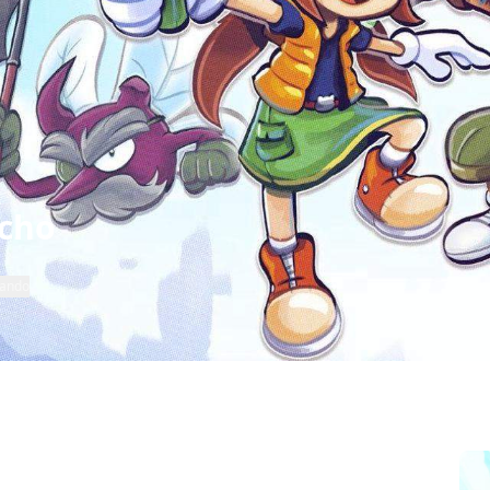
ncho
mando