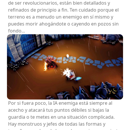
de ser revolucionarios, están bien detallados y
refinados de principio a fin. Ten cuidado porque el
terreno es a menudo un enemigo en sí mismo y
puedes morir ahogándote o cayendo en pozos sin
fondo...
Por si fuera poco, la IA enemiga está siempre al
acecho y atacará tus puntos débiles si bajas la
guardia o te metes en una situación complicada.
Hay monstruos y jefes de todas las formas y