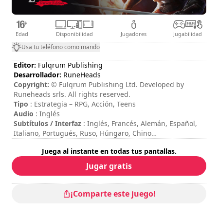
Edad
Disponibilidad
Jugadores
Jugabilidad
Usa tu teléfono como mando
Editor:
Fulqrum Publishing
Desarrollador:
RuneHeads
Copyright:
© Fulqrum Publishing Ltd. Developed by
Runeheads srls. All rights reserved.
Tipo
: Estrategia – RPG, Acción, Teens
Audio
: Inglés
Subtítulos / Interfaz
: Inglés, Francés, Alemán, Español,
Italiano, Portugués, Ruso, Húngaro, Chino
Session duration
: 10 - 30 minutos
Juega al instante en todas tus pantallas.
Duración total
: 13h
Dificultad
: media
Jugar gratis
Valoración
: Xbox Tavern : 8/10
Se puede ver los controles en las opciones del juego.
¡Comparte este juego!