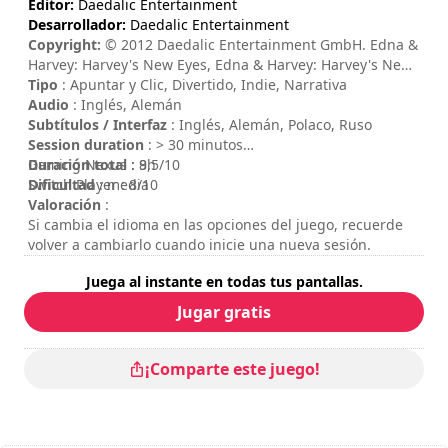
Editor:
Daedalic Entertainment
Desarrollador:
Daedalic Entertainment
Copyright:
© 2012 Daedalic Entertainment GmbH. Edna &
Harvey: Harvey's New Eyes, Edna & Harvey: Harvey's New
Eyes logo and the Daedalic logo are trademarks of
Tipo
: Apuntar y Clic, Divertido, Indie, Narrativa
Daedalic Entertainment GmbH. All rights reserved.
Audio
: Inglés, Alemán
Subtítulos / Interfaz
: Inglés, Alemán, Polaco, Ruso
Session duration
: > 30 minutos
Duración total
Gaming Nexus : 8,5/10
: 9h
Dificultad
Switch Player : 8/10
: media
Valoración
:
Si cambia el idioma en las opciones del juego, recuerde
volver a cambiarlo cuando inicie una nueva sesión.
Juega al instante en todas tus pantallas.
Jugar gratis
¡Comparte este juego!