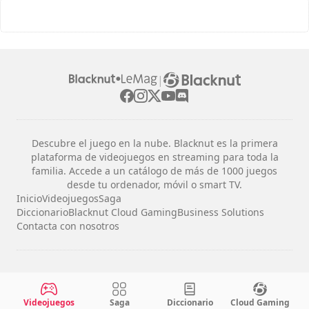
|
Descubre el juego en la nube. Blacknut es la primera
plataforma de videojuegos en streaming para toda la
familia. Accede a un catálogo de más de 1000 juegos
desde tu ordenador, móvil o smart TV.
Inicio
Videojuegos
Saga
Diccionario
Blacknut Cloud Gaming
Business Solutions
Contacta con nosotros
Avisos legales
Términos y condiciones
Videojuegos
Saga
Diccionario
Cloud Gaming