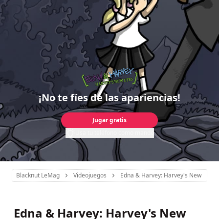
¡No te fíes de las apariencias!
Jugar gratis
Usa tu teléfono como mando
Blacknut LeMag
Videojuegos
Edna & Harvey: Harvey's New Eyes
Edna & Harvey: Harvey's New