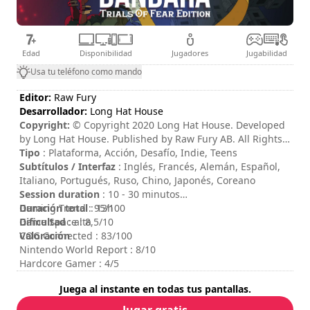
Edad
Disponibilidad
Jugadores
Jugabilidad
Usa tu teléfono como mando
Editor:
Raw Fury
Desarrollador:
Long Hat House
Copyright:
©️ Copyright 2020 Long Hat House. Developed
by Long Hat House. Published by Raw Fury AB. All Rights
Reserved.
Tipo
: Plataforma, Acción, Desafío, Indie, Teens
Subtítulos / Interfaz
: Inglés, Francés, Alemán, Español,
Italiano, Portugués, Ruso, Chino, Japonés, Coreano
Session duration
: 10 - 30 minutos
Duración total
Gaming Trend : 95/100
: 13h
Dificultad
Game Space : 8,5/10
: alta
Valoración
COG Connected : 83/100
:
Nintendo World Report : 8/10
Hardcore Gamer : 4/5
Juega al instante en todas tus pantallas.
Jugar gratis