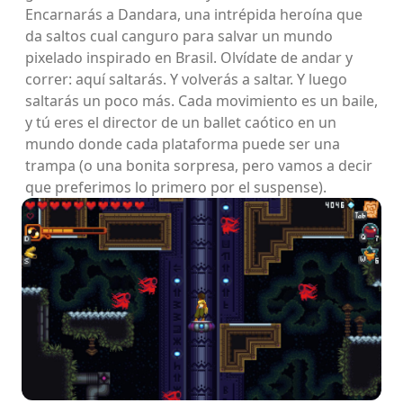
Encarnarás a Dandara, una intrépida heroína que
da saltos cual canguro para salvar un mundo
pixelado inspirado en Brasil. Olvídate de andar y
correr: aquí saltarás. Y volverás a saltar. Y luego
saltarás un poco más. Cada movimiento es un baile,
y tú eres el director de un ballet caótico en un
mundo donde cada plataforma puede ser una
trampa (o una bonita sorpresa, pero vamos a decir
que preferimos lo primero por el suspense).