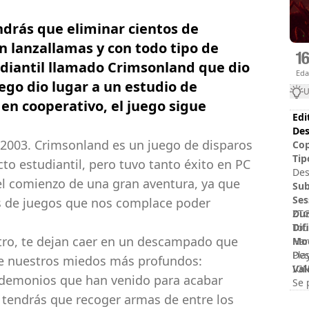
drás que eliminar cientos de
n lanzallamas y con todo tipo de
udiantil llamado Crimsonland que dio
Ed
uego dio lugar a un estudio de
U
, en cooperativo, el juego sigue
Edi
Des
e 2003. Crimsonland es un juego de disparos
Cop
Tip
cto estudiantil, pero tuvo tanto éxito en PC
Des
el comienzo de una gran aventura, ya que
Sub
Ses
s de juegos que nos complace poder
Dur
ZTG
Dif
Tou
tro, te dejan caer en un descampado que
Mod
Har
Pla
Des
de nuestros miedos más profundos:
Val
IGN
s demonios que han venido para acabar
Se 
 tendrás que recoger armas de entre los