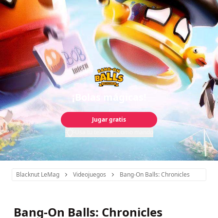
¡Bolas mágicas!
Jugar gratis
Usa tu teléfono como mando
Blacknut LeMag
Videojuegos
Bang-On Balls: Chronicles
Bang-On Balls: Chronicles