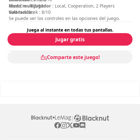
Modo multijugador
Xbox Era : 8.5/10
: Local, Cooperation, 2 Players
Valoración
God Is A Geek : 8/10
:
Se puede ver los controles en las opciones del juego.
Juega al instante en todas tus pantallas.
Jugar gratis
¡Comparte este juego!
|