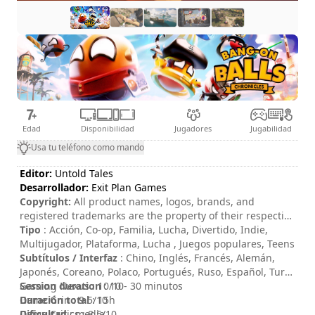
Edad
Disponibilidad
Jugadores
Jugabilidad
Usa tu teléfono como mando
Editor:
Untold Tales
Desarrollador:
Exit Plan Games
Copyright:
All product names, logos, brands, and
registered trademarks are the property of their respective
owners.
Tipo
: Acción, Co-op, Familia, Lucha, Divertido, Indie,
Multijugador, Plataforma, Lucha , Juegos populares, Teens
Subtítulos / Interfaz
: Chino, Inglés, Francés, Alemán,
Japonés, Coreano, Polaco, Portugués, Ruso, Español, Turco
Session duration
Gaming Nexus : 10/10
: 10 - 30 minutos
Duración total
Game Grin : 9.5/10
: 15h
Dificultad
Game Critics : 8.5/10
: media